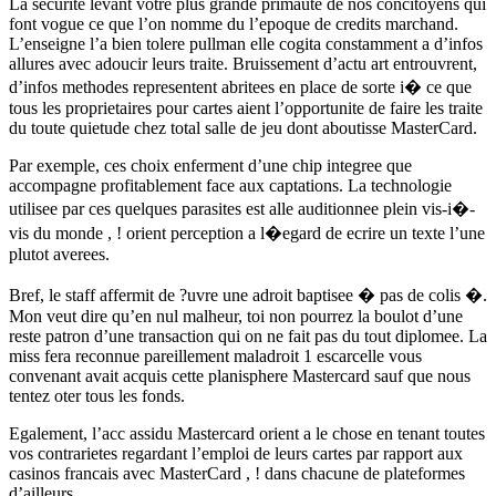
La securite levant votre plus grande primaute de nos concitoyens qui
font vogue ce que l’on nomme du l’epoque de credits marchand.
L’enseigne l’a bien tolere pullman elle cogita constamment a d’infos
allures avec adoucir leurs traite. Bruissement d’actu art entrouvrent,
d’infos methodes representent abritees en place de sorte i� ce que
tous les proprietaires pour cartes aient l’opportunite de faire les traite
du toute quietude chez total salle de jeu dont aboutisse MasterCard.
Par exemple, ces choix enferment d’une chip integree que
accompagne profitablement face aux captations. La technologie
utilisee par ces quelques parasites est alle auditionnee plein vis-i�-
vis du monde , ! orient perception a l�egard de ecrire un texte l’une
plutot averees.
Bref, le staff affermit de ?uvre une adroit baptisee � pas de colis �.
Mon veut dire qu’en nul malheur, toi non pourrez la boulot d’une
reste patron d’une transaction qui on ne fait pas du tout diplomee. La
miss fera reconnue pareillement maladroit 1 escarcelle vous
convenant avait acquis cette planisphere Mastercard sauf que nous
tentez oter tous les fonds.
Egalement, l’acc assidu Mastercard orient a le chose en tenant toutes
vos contrarietes regardant l’emploi de leurs cartes par rapport aux
casinos francais avec MasterCard , ! dans chacune de plateformes
d’ailleurs.