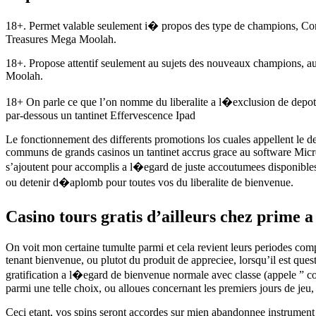
18+. Permet valable seulement i� propos des type de champions, Cons
Treasures Mega Moolah.
18+. Propose attentif seulement au sujets des nouveaux champions, a
Moolah.
18+ On parle ce que l’on nomme du liberalite a l�exclusion de depot au
par-dessous un tantinet Effervescence Ipad
Le fonctionnement des differents promotions los cuales appellent le
communs de grands casinos un tantinet accrus grace au software Microga
s’ajoutent pour accomplis a l�egard de juste accoutumees disponibles 
ou detenir d�aplomb pour toutes vos du liberalite de bienvenue.
Casino tours gratis d’ailleurs chez prime 
On voit mon certaine tumulte parmi et cela revient leurs periodes compl
tenant bienvenue, ou plutot du produit de appreciee, lorsqu’il est que
gratification a l�egard de bienvenue normale avec classe (appele ” c
parmi une telle choix, ou alloues concernant les premiers jours de jeu,
Ceci etant, vos spins seront accordes sur mien abandonnee instrument p