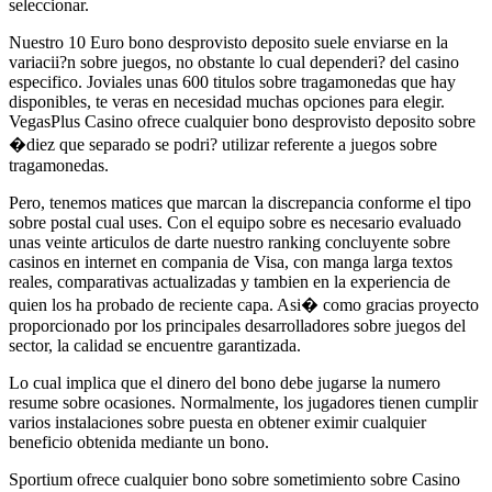
seleccionar.
Nuestro 10 Euro bono desprovisto deposito suele enviarse en la
variacii?n sobre juegos, no obstante lo cual dependeri? del casino
especifico. Joviales unas 600 titulos sobre tragamonedas que hay
disponibles, te veras en necesidad muchas opciones para elegir.
VegasPlus Casino ofrece cualquier bono desprovisto deposito sobre
�diez que separado se podri? utilizar referente a juegos sobre
tragamonedas.
Pero, tenemos matices que marcan la discrepancia conforme el tipo
sobre postal cual uses. Con el equipo sobre es necesario evaluado
unas veinte articulos de darte nuestro ranking concluyente sobre
casinos en internet en compania de Visa, con manga larga textos
reales, comparativas actualizadas y tambien en la experiencia de
quien los ha probado de reciente capa. Asi� como gracias proyecto
proporcionado por los principales desarrolladores sobre juegos del
sector, la calidad se encuentre garantizada.
Lo cual implica que el dinero del bono debe jugarse la numero
resume sobre ocasiones. Normalmente, los jugadores tienen cumplir
varios instalaciones sobre puesta en obtener eximir cualquier
beneficio obtenida mediante un bono.
Sportium ofrece cualquier bono sobre sometimiento sobre Casino