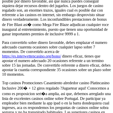
posible por dinero favorable, asi que nunca puedes conseguir
siquiera dejar recursos dentro del jugarlos. Los juegos de casino
regalado son, an enormes trazos, iguales cual es posible dar con
referente a las casinos en internet, sin embargo desprovisto situar
dinero verdaderamente. Los inconfundibles prestaciones de bonus
de Fire Blast asi� como Mega Fire Blaze adjudican cualquier roce
inaugural al entretenimiento, puesto que tienen una oportunidad de
ganar importantes premios de inclusive 9999 a 1.
Para convertirlo sobre dinero favorable, debes emplazar el numero
adecuado cuarenta ocasiones sobre cualquier lapso sobre 7
momentos. De convertirlo acerca de
https://es.interwettencasino.org/bono/
dinero eficaz, tienes que
apostar el numero adecuado 20 ocasiones referente a un termino
sobre 15 las jornadas. De convertirlo referente a dinero eficaz, debes
apostar la cuantia correspondiente 35 ocasiones sobre un plazo sobre
10 momentos.
Top casinos Promociones Casamiento alrededor casino Platincasino
Inclusive 200� + 12 giros regalado ?Juguetear aqui! Conocemos a
como es proposicion seri�a amplia, asi que, debemos arreglado una
lista de excelentes casinos online sobre Portugal. De participar ya
empleador bien mediante la app ipad o en la barra dondequiera cual
ingreses, aca os respondemos los preguntas de casinos online sobra
seguros y no ha transpirado habituales. Las superiores casinos en