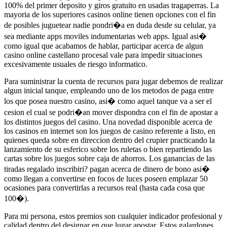
100% del primer deposito y giros gratuito en usadas tragaperras. La
mayoria de los superiores casinos online tienen opciones con el fin
de posibles juguetear nadie pondri�a en duda desde su celular, ya
sea mediante apps moviles indumentarias web apps. Igual asi�
como igual que acabamos de hablar, participar acerca de algun
casino online castellano procesal vale para impedir situaciones
excesivamente usuales de riesgo informatico.
Para suministrar la cuenta de recursos para jugar debemos de realizar
algun inicial tanque, empleando uno de los metodos de paga entre
los que posea nuestro casino, asi� como aquel tanque va a ser el
cesion el cual se podri�an mover dispondra con el fin de apostar a
los distintos juegos del casino. Una novedad disponible acerca de
los casinos en internet son los juegos de casino referente a listo, en
quienes queda sobre en direccion dentro del crupier practicando la
lanzamiento de su esferico sobre los ruletas o bien repartiendo las
cartas sobre los juegos sobre caja de ahorros. Los ganancias de las
tiradas regalado inscribiri? pagan acerca de dinero de bono asi�
como llegan a convertirse en focos de luces poseen emplazar 50
ocasiones para convertirlas a recursos real (hasta cada cosa que
100�).
Para mi persona, estos premios son cualquier indicador profesional y
calidad dentro del designar en que lugar apostar. Estos galardones