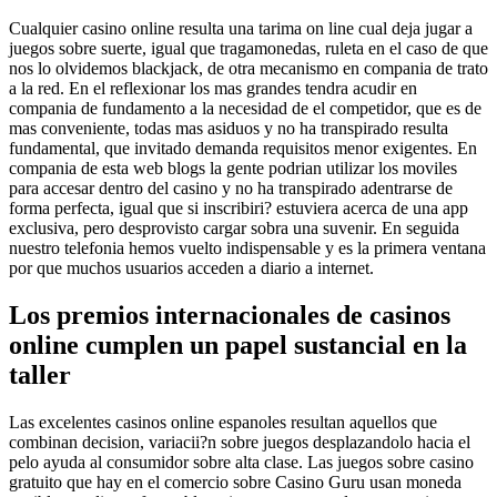
Cualquier casino online resulta una tarima on line cual deja jugar a
juegos sobre suerte, igual que tragamonedas, ruleta en el caso de que
nos lo olvidemos blackjack, de otra mecanismo en compania de trato
a la red. En el reflexionar los mas grandes tendra acudir en
compania de fundamento a la necesidad de el competidor, que es de
mas conveniente, todas mas asiduos y no ha transpirado resulta
fundamental, que invitado demanda requisitos menor exigentes. En
compania de esta web blogs la gente podrian utilizar los moviles
para accesar dentro del casino y no ha transpirado adentrarse de
forma perfecta, igual que si inscribiri? estuviera acerca de una app
exclusiva, pero desprovisto cargar sobra una suvenir. En seguida
nuestro telefonia hemos vuelto indispensable y es la primera ventana
por que muchos usuarios acceden a diario a internet.
Los premios internacionales de casinos
online cumplen un papel sustancial en la
taller
Las excelentes casinos online espanoles resultan aquellos que
combinan decision, variacii?n sobre juegos desplazandolo hacia el
pelo ayuda al consumidor sobre alta clase. Las juegos sobre casino
gratuito que hay en el comercio sobre Casino Guru usan moneda