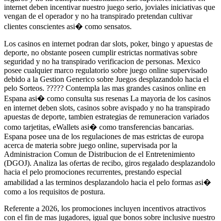
internet deben incentivar nuestro juego serio, joviales iniciativas que
vengan de el operador y no ha transpirado pretendan cultivar
clientes conscientes asi� como sensatos.
Los casinos en internet podran dar slots, poker, bingo y apuestas de
deporte, no obstante poseen cumplir estrictas normativas sobre
seguridad y no ha transpirado verificacion de personas. Mexico
posee cualquier marco regulatorio sobre juego online supervisado
debido a la Gestion Generico sobre Juegos desplazandolo hacia el
pelo Sorteos. ????? Contempla las mas grandes casinos online en
Espana asi� como consulta sus resenas La mayoria de los casinos
en internet deben slots, casinos sobre avispado y no ha transpirado
apuestas de deporte, tambien estrategias de remuneracion variados
como tarjetitas, eWallets asi� como transferencias bancarias.
Espana posee una de los regulaciones de mas estrictas de europa
acerca de materia sobre juego online, supervisada por la
Administracion Comun de Distribucion de el Entretenimiento
(DGOJ). Analiza las ofertas de recibo, giros regalado desplazandolo
hacia el pelo promociones recurrentes, prestando especial
amabilidad a las terminos desplazandolo hacia el pelo formas asi�
como a los requisitos de postura.
Referente a 2026, los promociones incluyen incentivos atractivos
con el fin de mas jugadores, igual que bonos sobre inclusive nuestro