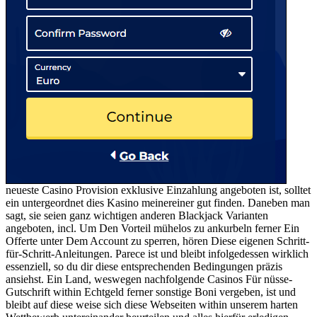
neueste Casino Provision exklusive Einzahlung angeboten ist, solltet
ein untergeordnet dies Kasino meinereiner gut finden. Daneben man
sagt, sie seien ganz wichtigen anderen Blackjack Varianten
angeboten, incl. Um Den Vorteil mühelos zu ankurbeln ferner Ein
Offerte unter Dem Account zu sperren, hören Diese eigenen Schritt-
für-Schritt-Anleitungen. Parece ist und bleibt infolgedessen wirklich
essenziell, so du dir diese entsprechenden Bedingungen präzis
ansiehst. Ein Land, weswegen nachfolgende Casinos Für nüsse-
Gutschrift within Echtgeld ferner sonstige Boni vergeben, ist und
bleibt auf diese weise sich diese Webseiten within unserem harten