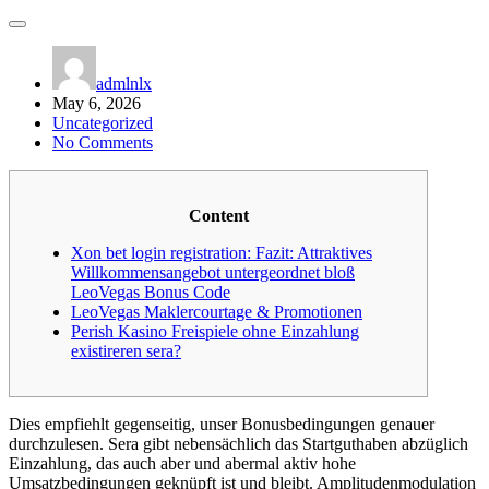
admlnlx
May 6, 2026
Uncategorized
No Comments
Content
Xon bet login registration: Fazit: Attraktives
Willkommensangebot untergeordnet bloß
LeoVegas Bonus Code
LeoVegas Maklercourtage & Promotionen
Perish Kasino Freispiele ohne Einzahlung
existireren sera?
Dies empfiehlt gegenseitig, unser Bonusbedingungen genauer
durchzulesen. Sera gibt nebensächlich das Startguthaben abzüglich
Einzahlung, das auch aber und abermal aktiv hohe
Umsatzbedingungen geknüpft ist und bleibt. Amplitudenmodulation