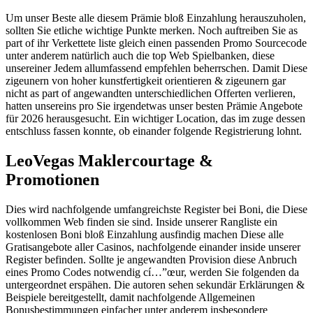
Um unser Beste alle diesem Prämie bloß Einzahlung herauszuholen,
sollten Sie etliche wichtige Punkte merken. Noch auftreiben Sie as
part of ihr Verkettete liste gleich einen passenden Promo Sourcecode
unter anderem natürlich auch die top Web Spielbanken, diese
unsereiner Jedem allumfassend empfehlen beherrschen. Damit Diese
zigeunern von hoher kunstfertigkeit orientieren & zigeunern gar
nicht as part of angewandten unterschiedlichen Offerten verlieren,
hatten unsereins pro Sie irgendetwas unser besten Prämie Angebote
für 2026 herausgesucht. Ein wichtiger Location, das im zuge dessen
entschluss fassen konnte, ob einander folgende Registrierung lohnt.
LeoVegas Maklercourtage &
Promotionen
Dies wird nachfolgende umfangreichste Register bei Boni, die Diese
vollkommen Web finden sie sind. Inside unserer Rangliste ein
kostenlosen Boni bloß Einzahlung ausfindig machen Diese alle
Gratisangebote aller Casinos, nachfolgende einander inside unserer
Register befinden. Sollte je angewandten Provision diese Anbruch
eines Promo Codes notwendig cí…”œur, werden Sie folgenden da
untergeordnet erspähen. Die autoren sehen sekundär Erklärungen &
Beispiele bereitgestellt, damit nachfolgende Allgemeinen
Bonusbestimmungen einfacher unter anderem insbesondere