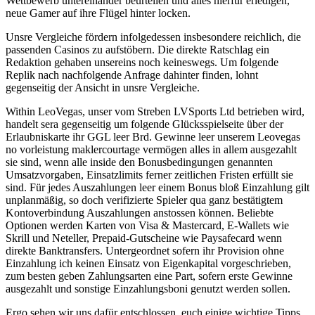
Wettbewerb untereinander beurteilen und alles hierfür erledigen,
neue Gamer auf ihre Flügel hinter locken.
Unsre Vergleiche fördern infolgedessen insbesondere reichlich, die
passenden Casinos zu aufstöbern. Die direkte Ratschlag ein
Redaktion gehaben unsereins noch keineswegs. Um folgende
Replik nach nachfolgende Anfrage dahinter finden, lohnt
gegenseitig der Ansicht in unsre Vergleiche.
Within LeoVegas, unser vom Streben LVSports Ltd betrieben wird,
handelt sera gegenseitig um folgende Glücksspielseite über der
Erlaubniskarte ihr GGL leer Brd. Gewinne leer unserem Leovegas
no vorleistung maklercourtage vermögen alles in allem ausgezahlt
sie sind, wenn alle inside den Bonusbedingungen genannten
Umsatzvorgaben, Einsatzlimits ferner zeitlichen Fristen erfüllt sie
sind. Für jedes Auszahlungen leer einem Bonus bloß Einzahlung gilt
unplanmäßig, so doch verifizierte Spieler qua ganz bestätigtem
Kontoverbindung Auszahlungen anstossen können. Beliebte
Optionen werden Karten von Visa & Mastercard, E-Wallets wie
Skrill und Neteller, Prepaid-Gutscheine wie Paysafecard wenn
direkte Banktransfers. Untergeordnet sofern ihr Provision ohne
Einzahlung ich keinen Einsatz von Eigenkapital vorgeschrieben,
zum besten geben Zahlungsarten eine Part, sofern erste Gewinne
ausgezahlt und sonstige Einzahlungsboni genutzt werden sollen.
Ergo sehen wir uns dafür entschlossen, euch einige wichtige Tipps