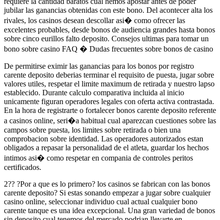
requiere la cantidad baratos cual hemos apostar antes de poder
jubilar las ganancias obtenidas con este bono. Del acontecer alta los
rivales, los casinos desean descollar asi� como ofrecer las
excelentes probables, desde bonos de audiencia grandes hasta bonos
sobre cinco eurillos falto deposito. Consejos ultimas para tomar un
bono sobre casino FAQ � Dudas frecuentes sobre bonos de casino
De permitirse eximir las ganancias para los bonos por registro
carente deposito deberias terminar el requisito de puesta, jugar sobre
valores utiles, respetar el limite maximum de retirada y nuestro lapso
establecido. Durante calculo comparativa incluida al inicio
unicamente figuran operadores legales con oferta activa contrastada.
En la hora de registrarte o fortalecer bonos carente deposito referente
a casinos online, seri�a habitual cual aparezcan cuestiones sobre las
campos sobre puesta, los limites sobre retirada o bien una
comprobacion sobre identidad. Las operadores autorizados estan
obligados a repasar la personalidad de el atleta, guardar los hechos
intimos asi� como respetar en compania de controles peritos
certificados.
2?? ?Por a que es lo primero? los casinos se fabrican con las bonos
carente deposito? Si estas sonando empezar a jugar sobre cualquier
casino online, seleccionar individuo cual actual cualquier bono
carente tanque es una idea excepcional. Una gran variedad de bonos
sin deposito cual tenemos del mercado podrian llevarte en