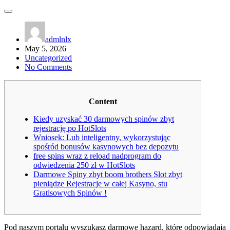
admlnlx
May 5, 2026
Uncategorized
No Comments
Content
Kiedy uzyskać 30 darmowych spinów zbyt
rejestrację po HotSlots
Wniosek: Lub inteligentny, wykorzystując
spośród bonusów kasynowych bez depozytu
free spins wraz z reload nadprogram do
odwiedzenia 250 zł w HotSlots
Darmowe Spiny zbyt boom brothers Slot zbyt
pieniądze Rejestracje w całej Kasyno, stu
Gratisowych Spinów !
Pod naszym portalu wyszukasz darmowe hazard, które odpowiadają