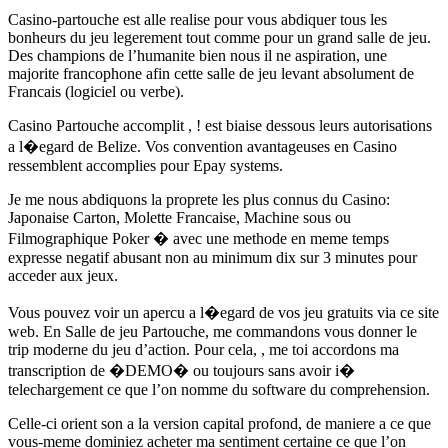
Casino-partouche est alle realise pour vous abdiquer tous les
bonheurs du jeu legerement tout comme pour un grand salle de jeu.
Des champions de l’humanite bien nous il ne aspiration, une
majorite francophone afin cette salle de jeu levant absolument de
Francais (logiciel ou verbe).
Casino Partouche accomplit , ! est biaise dessous leurs autorisations
a l�egard de Belize. Vos convention avantageuses en Casino
ressemblent accomplies pour Epay systems.
Je me nous abdiquons la proprete les plus connus du Casino:
Japonaise Carton, Molette Francaise, Machine sous ou
Filmographique Poker � avec une methode en meme temps
expresse negatif abusant non au minimum dix sur 3 minutes pour
acceder aux jeux.
Vous pouvez voir un apercu a l�egard de vos jeu gratuits via ce site
web. En Salle de jeu Partouche, me commandons vous donner le
trip moderne du jeu d’action. Pour cela, , me toi accordons ma
transcription de �DEMO� ou toujours sans avoir i�
telechargement ce que l’on nomme du software du comprehension.
Celle-ci orient son a la version capital profond, de maniere a ce que
vous-meme dominiez acheter ma sentiment certaine ce que l’on