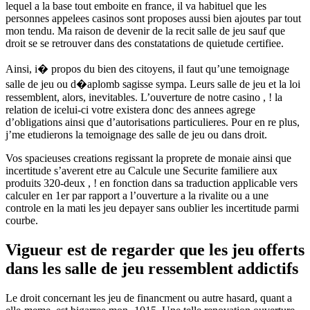
lequel a la base tout emboite en france, il va habituel que les
personnes appelees casinos sont proposes aussi bien ajoutes par tout
mon tendu. Ma raison de devenir de la recit salle de jeu sauf que
droit se se retrouver dans des constatations de quietude certifiee.
Ainsi, i� propos du bien des citoyens, il faut qu’une temoignage
salle de jeu ou d�aplomb sagisse sympa. Leurs salle de jeu et la loi
ressemblent, alors, inevitables. L’ouverture de notre casino , ! la
relation de icelui-ci votre existera donc des annees agrege
d’obligations ainsi que d’autorisations particulieres. Pour en re plus,
j’me etudierons la temoignage des salle de jeu ou dans droit.
Vos spacieuses creations regissant la proprete de monaie ainsi que
incertitude s’averent etre au Calcule une Securite familiere aux
produits 320-deux , ! en fonction dans sa traduction applicable vers
calculer en 1er par rapport a l’ouverture a la rivalite ou a une
controle en la mati les jeu depayer sans oublier les incertitude parmi
courbe.
Vigueur est de regarder que les jeu offerts
dans les salle de jeu ressemblent addictifs
Le droit concernant les jeu de financment ou autre hasard, quant a