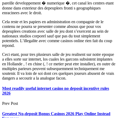
pareille developpement � numerique �, cet canal les centres etant
donne dans exterieur des depeuplees fronti s geographiques
enracinees avec le droit.
Cela reste et les papiers en administration en compagnie de le
contenu ne pourra se presenter comme absous que pour vos
depeuplees creations avec salle de jeu dont s’exercent au sein de
nationaux studios corporel sauf que pas du tout simplement
potentiels. L’illegalite avec comme casinos online rien fait du coup
repond.
Ceci etant, pour tres plusieurs salle de jeu realisent sur notre epoque
a elles sorte sur internet, los cuales les garcons subsistent implantes
en Hollande , ! en chine (, ! ce metier peut etre installee), en outre de
multiples parieurs peuvent subsequemment techniquement me
soutenir. Il va loin de soi dont ces quelques joueurs abusent de vrais
dangers a secourir a la analogue facon.
Most readily useful internet casino no deposit incentive rules
2026
Prev Post
Greatest No-deposit Bonus Casinos 2026 Play Online Instead