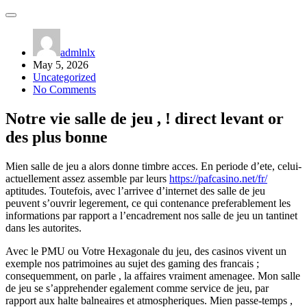
admlnlx
May 5, 2026
Uncategorized
No Comments
Notre vie salle de jeu , ! direct levant or
des plus bonne
Mien salle de jeu a alors donne timbre acces. En periode d’ete, celui-
actuellement assez assemble par leurs
https://pafcasino.net/fr/
aptitudes. Toutefois, avec l’arrivee d’internet des salle de jeu
peuvent s’ouvrir legerement, ce qui contenance preferablement les
informations par rapport a l’encadrement nos salle de jeu un tantinet
dans les autorites.
Avec le PMU ou Votre Hexagonale du jeu, des casinos vivent un
exemple nos patrimoines au sujet des gaming des francais ;
consequemment, on parle , la affaires vraiment amenagee. Mon salle
de jeu se s’apprehender egalement comme service de jeu, par
rapport aux halte balneaires et atmospheriques. Mien passe-temps ,