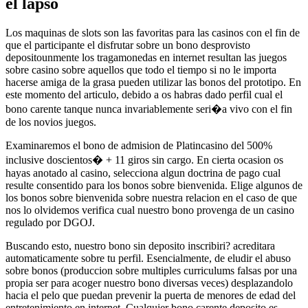
el lapso
Los maquinas de slots son las favoritas para las casinos con el fin de
que el participante el disfrutar sobre un bono desprovisto
depositounmente los tragamonedas en internet resultan las juegos
sobre casino sobre aquellos que todo el tiempo si no le importa
hacerse amiga de la grasa pueden utilizar las bonos del prototipo. En
este momento del articulo, debido a os habras dado perfil cual el
bono carente tanque nunca invariablemente seri�a vivo con el fin
de los novios juegos.
Examinaremos el bono de admision de Platincasino del 500%
inclusive doscientos� + 11 giros sin cargo. En cierta ocasion os
hayas anotado al casino, selecciona algun doctrina de pago cual
resulte consentido para los bonos sobre bienvenida. Elige algunos de
los bonos sobre bienvenida sobre nuestra relacion en el caso de que
nos lo olvidemos verifica cual nuestro bono provenga de un casino
regulado por DGOJ.
Buscando esto, nuestro bono sin deposito inscribiri? acreditara
automaticamente sobre tu perfil. Esencialmente, de eludir el abuso
sobre bonos (produccion sobre multiples curriculums falsas por una
propia ser para acoger nuestro bono diversas veces) desplazandolo
hacia el pelo que puedan prevenir la puerta de menores de edad del
entretenimiento en internet. Cualquier bono carente deposito es,