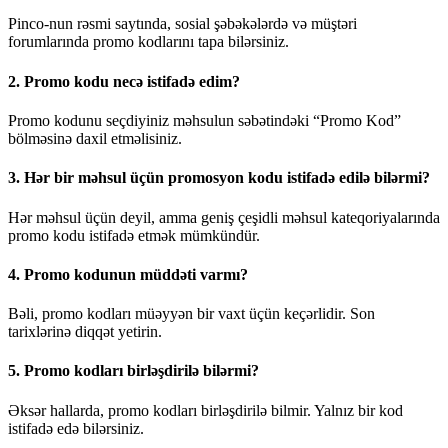
Pinco-nun rəsmi saytında, sosial şəbəkələrdə və müştəri
forumlarında promo kodlarını tapa bilərsiniz.
2. Promo kodu necə istifadə edim?
Promo kodunu seçdiyiniz məhsulun səbətindəki “Promo Kod”
bölməsinə daxil etməlisiniz.
3. Hər bir məhsul üçün promosyon kodu istifadə edilə bilərmi?
Hər məhsul üçün deyil, amma geniş çeşidli məhsul kateqoriyalarında
promo kodu istifadə etmək mümkündür.
4. Promo kodunun müddəti varmı?
Bəli, promo kodları müəyyən bir vaxt üçün keçərlidir. Son
tarixlərinə diqqət yetirin.
5. Promo kodları birləşdirilə bilərmi?
Əksər hallarda, promo kodları birləşdirilə bilmir. Yalnız bir kod
istifadə edə bilərsiniz.