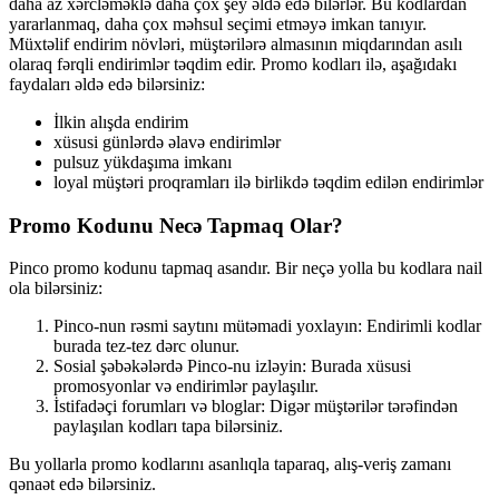
daha az xərcləməklə daha çox şey əldə edə bilərlər. Bu kodlardan
yararlanmaq, daha çox məhsul seçimi etməyə imkan tanıyır.
Müxtəlif endirim növləri, müştərilərə almasının miqdarından asılı
olaraq fərqli endirimlər təqdim edir. Promo kodları ilə, aşağıdakı
faydaları əldə edə bilərsiniz:
İlkin alışda endirim
xüsusi günlərdə əlavə endirimlər
pulsuz yükdaşıma imkanı
loyal müştəri proqramları ilə birlikdə təqdim edilən endirimlər
Promo Kodunu Necə Tapmaq Olar?
Pinco promo kodunu tapmaq asandır. Bir neçə yolla bu kodlara nail
ola bilərsiniz:
Pinco-nun rəsmi saytını mütəmadi yoxlayın: Endirimli kodlar
burada tez-tez dərc olunur.
Sosial şəbəkələrdə Pinco-nu izləyin: Burada xüsusi
promosyonlar və endirimlər paylaşılır.
İstifadəçi forumları və bloglar: Digər müştərilər tərəfindən
paylaşılan kodları tapa bilərsiniz.
Bu yollarla promo kodlarını asanlıqla taparaq, alış-veriş zamanı
qənaət edə bilərsiniz.