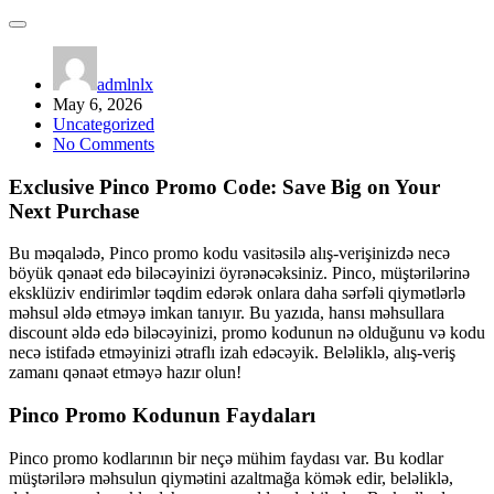
admlnlx
May 6, 2026
Uncategorized
No Comments
Exclusive Pinco Promo Code: Save Big on Your
Next Purchase
Bu məqalədə, Pinco promo kodu vasitəsilə alış-verişinizdə necə
böyük qənaət edə biləcəyinizi öyrənəcəksiniz. Pinco, müştərilərinə
eksklüziv endirimlər təqdim edərək onlara daha sərfəli qiymətlərlə
məhsul əldə etməyə imkan tanıyır. Bu yazıda, hansı məhsullara
discount əldə edə biləcəyinizi, promo kodunun nə olduğunu və kodu
necə istifadə etməyinizi ətraflı izah edəcəyik. Beləliklə, alış-veriş
zamanı qənaət etməyə hazır olun!
Pinco Promo Kodunun Faydaları
Pinco promo kodlarının bir neçə mühim faydası var. Bu kodlar
müştərilərə məhsulun qiymətini azaltmağa kömək edir, beləliklə,