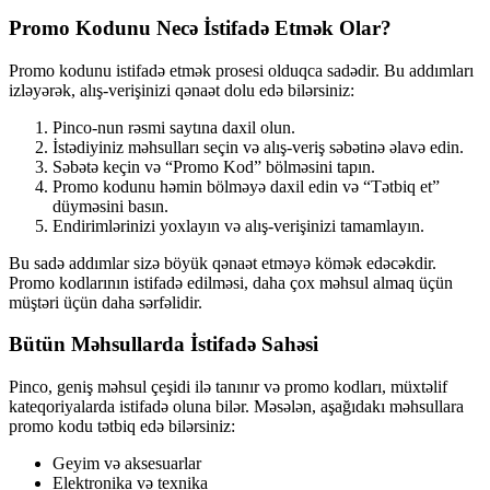
Promo Kodunu Necə İstifadə Etmək Olar?
Promo kodunu istifadə etmək prosesi olduqca sadədir. Bu addımları
izləyərək, alış-verişinizi qənaət dolu edə bilərsiniz:
Pinco-nun rəsmi saytına daxil olun.
İstədiyiniz məhsulları seçin və alış-veriş səbətinə əlavə edin.
Səbətə keçin və “Promo Kod” bölməsini tapın.
Promo kodunu həmin bölməyə daxil edin və “Tətbiq et”
düyməsini basın.
Endirimlərinizi yoxlayın və alış-verişinizi tamamlayın.
Bu sadə addımlar sizə böyük qənaət etməyə kömək edəcəkdir.
Promo kodlarının istifadə edilməsi, daha çox məhsul almaq üçün
müştəri üçün daha sərfəlidir.
Bütün Məhsullarda İstifadə Sahəsi
Pinco, geniş məhsul çeşidi ilə tanınır və promo kodları, müxtəlif
kateqoriyalarda istifadə oluna bilər. Məsələn, aşağıdakı məhsullara
promo kodu tətbiq edə bilərsiniz:
Geyim və aksesuarlar
Elektronika və texnika