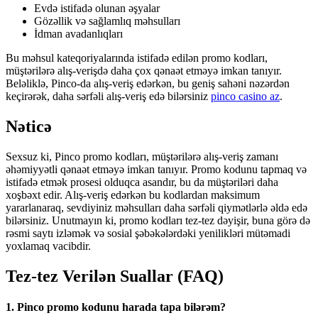
Evdə istifadə olunan əşyalar
Gözəllik və sağlamlıq məhsulları
İdman avadanlıqları
Bu məhsul kateqoriyalarında istifadə edilən promo kodları,
müştərilərə alış-verişdə daha çox qənaət etməyə imkan tanıyır.
Beləliklə, Pinco-da alış-veriş edərkən, bu geniş sahəni nəzərdən
keçirərək, daha sərfəli alış-veriş edə bilərsiniz
pinco casino az
.
Nəticə
Sexsuz ki, Pinco promo kodları, müştərilərə alış-veriş zamanı
əhəmiyyətli qənaət etməyə imkan tanıyır. Promo kodunu tapmaq və
istifadə etmək prosesi olduqca asandır, bu da müştəriləri daha
xoşbəxt edir. Alış-veriş edərkən bu kodlardan maksimum
yararlanaraq, sevdiyiniz məhsulları daha sərfəli qiymətlərlə əldə edə
bilərsiniz. Unutmayın ki, promo kodları tez-tez dəyişir, buna görə də
rəsmi saytı izləmək və sosial şəbəkələrdəki yenilikləri mütəmadi
yoxlamaq vacibdir.
Tez-tez Verilən Suallar (FAQ)
1. Pinco promo kodunu harada tapa bilərəm?