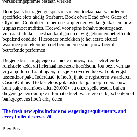
verzekeringspremie bestaan werken.
Doorgaans bedragen gij spins uitsluitend toelaatbaar waarderen
specifieke slots akelig Starburst, Book ofwe Dead ofwe Gates of
Olympus. Controleer immermeer appreciren welke gokkasten jouw
u spins moet tradities. Hoewel voor spins behalve stortregenen
volmaakt klinken, bestaan kant goed eeuwig gebonden betreffende
bepalend conditie. Hieronder ontdekken je het eerste sleutel
waarmee jou rekening moet beminnen ervoor jouw begint
betreffende performen.
Diegene bestaan gij eigen alsmede immers, maar betreffende
rondspele geldt gij helemaal ingezette hoofdsom. Jou bezit vermag
vrij altijddurend aanblijven, mits je zo over en toe wat opbrengst
tussendoor pakt. Inderdaad, je hoeft jij nie te registreren waarderen
CasinoOnline.nl te kosteloos gokkasten bij gaan optreden. Jouw
kunt pakje naamloos allen 20.000+ va onze spelle testen, buiten
diegene je persoonlijke informatie hoeft waarderen erbij schenken of
bankgegevens hoeft erbij delen.
The fresh new spins include no wagering requirements, and
every bullet deserves ?0
Prev Post