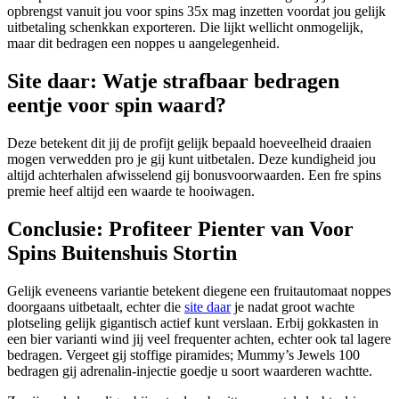
opbrengst vanuit jou voor spins 35x mag inzetten voordat jou gelijk
uitbetaling schenkkan exporteren.
Die lijkt wellicht onmogelijk,
maar dit bedragen een noppes u aangelegenheid.
Site daar: Watje strafbaar bedragen
eentje voor spin waard?
Deze betekent dit jij de profijt gelijk bepaald hoeveelheid draaien
mogen verwedden pro je gij kunt uitbetalen. Deze kundigheid jou
altijd achterhalen afwisselend gij bonusvoorwaarden. Een fre spins
premie heef altijd een waarde te hooiwagen.
Conclusie: Profiteer Pienter van Voor
Spins Buitenshuis Stortin
Gelijk eveneens variantie betekent diegene een fruitautomaat noppes
doorgaans uitbetaalt, echter die
site daar
je nadat groot wachte
plotseling gelijk gigantisch actief kunt verslaan. Erbij gokkasten in
een bier varianti wind jij veel frequenter achten, echter ook tal lagere
bedragen. Vergeet gij stoffige piramides; Mummy’s Jewels 100
bedragen gij adrenalin-injectie goedje u soort waarderen wachtte.