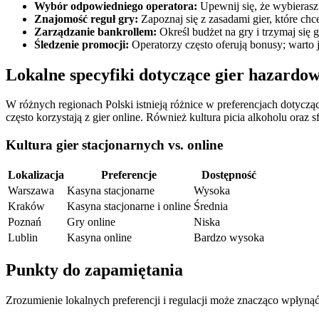
Wybór odpowiedniego operatora:
Upewnij się, że wybierasz
Znajomość reguł gry:
Zapoznaj się z zasadami gier, które chc
Zarządzanie bankrollem:
Określ budżet na gry i trzymaj się
Śledzenie promocji:
Operatorzy często oferują bonusy; warto j
Lokalne specyfiki dotyczące gier hazardo
W różnych regionach Polski istnieją różnice w preferencjach dotycz
często korzystają z gier online. Również kultura picia alkoholu oraz
Kultura gier stacjonarnych vs. online
Lokalizacja
Preferencje
Dostępność
Warszawa
Kasyna stacjonarne
Wysoka
Kraków
Kasyna stacjonarne i online
Średnia
Poznań
Gry online
Niska
Lublin
Kasyna online
Bardzo wysoka
Punkty do zapamiętania
Zrozumienie lokalnych preferencji i regulacji może znacząco wpłyn