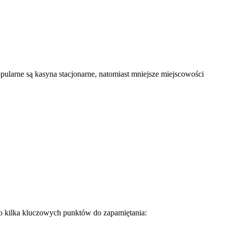
pularne są kasyna stacjonarne, natomiast mniejsze miejscowości
to kilka kluczowych punktów do zapamiętania: