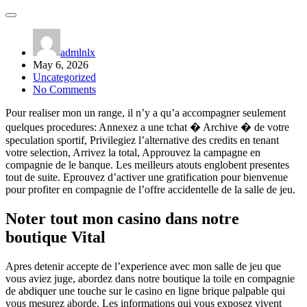
admlnlx
May 6, 2026
Uncategorized
No Comments
Pour realiser mon un range, il n’y a qu’a accompagner seulement
quelques procedures: Annexez a une tchat � Archive � de votre
speculation sportif, Privilegiez l’alternative des credits en tenant
votre selection, Arrivez la total, Approuvez la campagne en
compagnie de le banque. Les meilleurs atouts englobent presentes
tout de suite. Eprouvez d’activer une gratification pour bienvenue
pour profiter en compagnie de l’offre accidentelle de la salle de jeu.
Noter tout mon casino dans notre
boutique Vital
Apres detenir accepte de l’experience avec mon salle de jeu que
vous aviez juge, abordez dans notre boutique la toile en compagnie
de abdiquer une touche sur le casino en ligne brique palpable qui
vous mesurez aborde. Les informations qui vous exposez vivent