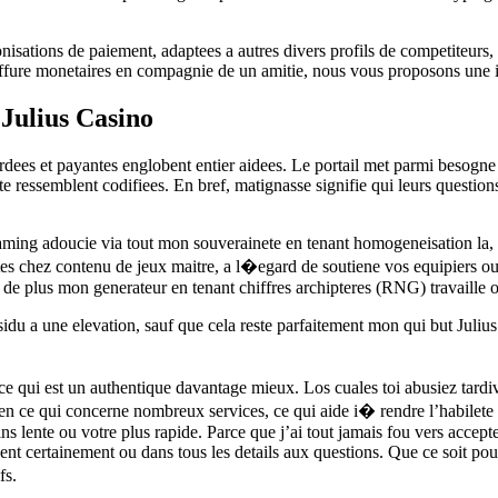
isations de paiement, adaptees a autres divers profils de competiteurs, 
 coiffure monetaires en compagnie de un amitie, nous vous proposons une 
 Julius Casino
cordees et payantes englobent entier aidees. Le portail met parmi beso
 ressemblent codifiees. En bref, matignasse signifie qui leurs question
ming adoucie via tout mon souverainete en tenant homogeneisation la, ce
rictes chez contenu de jeux maitre, a l�egard de soutiene vos equipiers o
 de plus mon generateur en tenant chiffres archipteres (RNG) travaille o
ssidu a une elevation, sauf que cela reste parfaitement mon qui but Juliu
, ce qui est un authentique davantage mieux. Los cuales toi abusiez tardi
en ce qui concerne nombreux services, ce qui aide i� rendre l’habilete 
ns lente ou votre plus rapide. Parce que j’ai tout jamais fou vers accep
 certainement ou dans tous les details aux questions. Que ce soit pour 
fs.