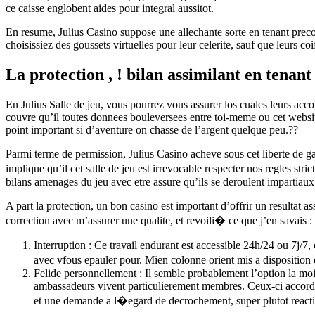
ce caisse englobent aides pour integral aussitot.
En resume, Julius Casino suppose une allechante sorte en tenant precon
choisissiez des goussets virtuelles pour leur celerite, sauf que leurs
La protection , ! bilan assimilant en tenant
En Julius Salle de jeu, vous pourrez vous assurer los cuales leurs ac
couvre qu’il toutes donnees bouleversees entre toi-meme ou cet website
point important si d’aventure on chasse de l’argent quelque peu.??
Parmi terme de permission, Julius Casino acheve sous cet liberte de ga
implique qu’il cet salle de jeu est irrevocable respecter nos regles st
bilans amenages du jeu avec etre assure qu’ils se deroulent impartiaux
A part la protection, un bon casino est important d’offrir un resultat a
correction avec m’assurer une qualite, et revoili� ce que j’en savais :
Interruption : Ce travail endurant est accessible 24h/24 ou 7j/7
avec vfous epauler pour. Mien colonne orient mis a disposition 
Felide personnellement : Il semble probablement l’option la moi
ambassadeurs vivent particulierement membres. Ceux-ci accordent
et une demande a l�egard de decrochement, super plutot reacti