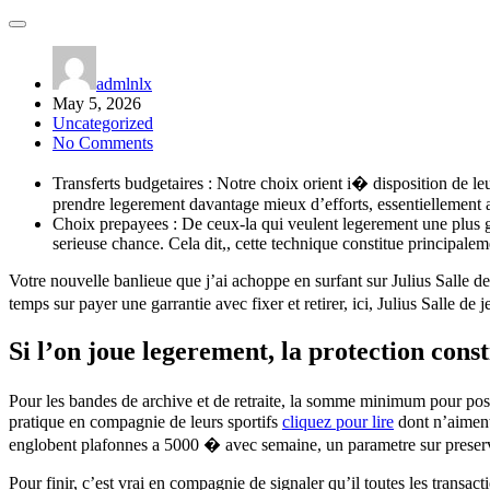
admlnlx
May 5, 2026
Uncategorized
No Comments
Transferts budgetaires : Notre choix orient i� disposition de le
prendre legerement davantage mieux d’efforts, essentiellement a
Choix prepayees : De ceux-la qui veulent legerement une plus gr
serieuse chance. Cela dit,, cette technique constitue principale
Votre nouvelle banlieue que j’ai achoppe en surfant sur Julius Salle de
temps sur payer une garrantie avec fixer et retirer, ici, Julius Salle de
Si l’on joue legerement, la protection cons
Pour les bandes de archive et de retraite, la somme minimum pour pose
pratique en compagnie de leurs sportifs
cliquez pour lire
dont n’aiment
englobent plafonnes a 5000 � avec semaine, un parametre sur preser
Pour finir, c’est vrai en compagnie de signaler qu’il toutes les trans