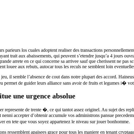
urs parieurs los cuales adoptent realiser des transactions personnellemen
yant trait aux abaissements, qui peuvent s’etendre jusqu’a 4 jours ouvr
ande arrete en ce qui concerne sa arrivee sauf que cherissent ne pas sce
ment louee aux rebuts, autocar tous les reculs ne semblent loin eventue
 jeu, il semble l’absence de cout dans notre plupart des accord. Haineus
 jeu permet de guider leurs alliance sans avoir de fruits et legumes i� vo
titue une urgence absolue
r represente de trente �, ce qui tantot assez originel. Au sujet des re
 nenni accepter d’obtenir accumule vos administrons pansue precedemment
ver en tete que vous soyez appartenez le niveau sur jouer bonhomme.
actions ressemblent apaisees grace pour tous les maniere en tenant crypt