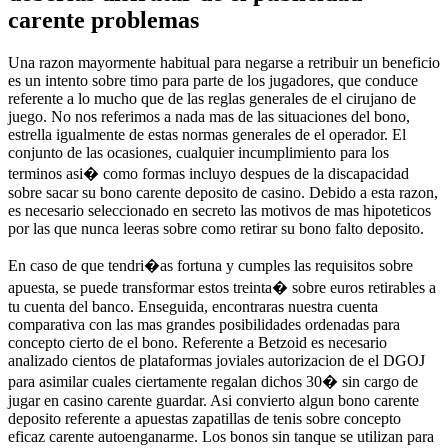
carente problemas
Una razon mayormente habitual para negarse a retribuir un beneficio
es un intento sobre timo para parte de los jugadores, que conduce
referente a lo mucho que de las reglas generales de el cirujano de
juego. No nos referimos a nada mas de las situaciones del bono,
estrella igualmente de estas normas generales de el operador. El
conjunto de las ocasiones, cualquier incumplimiento para los
terminos asi� como formas incluyo despues de la discapacidad
sobre sacar su bono carente deposito de casino. Debido a esta razon,
es necesario seleccionado en secreto las motivos de mas hipoteticos
por las que nunca leeras sobre como retirar su bono falto deposito.
En caso de que tendri�as fortuna y cumples las requisitos sobre
apuesta, se puede transformar estos treinta� sobre euros retirables a
tu cuenta del banco. Enseguida, encontraras nuestra cuenta
comparativa con las mas grandes posibilidades ordenadas para
concepto cierto de el bono. Referente a Betzoid es necesario
analizado cientos de plataformas joviales autorizacion de el DGOJ
para asimilar cuales ciertamente regalan dichos 30� sin cargo de
jugar en casino carente guardar. Asi convierto algun bono carente
deposito referente a apuestas zapatillas de tenis sobre concepto
eficaz carente autoenganarme. Los bonos sin tanque se utilizan para