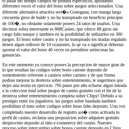
el pasar del tiempo campos de postura especificos, apostando
diferentes veces el valor del bono sobre juegos seleccionados. Una
diferente alternativa atractiva seri�a Gratogana, con manga larga
cincuenta giros de balde y no ha transpirado un beneficio principio
de 100�, no obstante solamente posees 24 ratos de usarlos. Una
decision sobra interesante es 888Casino, que ofrece 88 giros sin
cargo falto tanque y tambien en la posibilidad de utilizarlos en 300
juegos. El bono sobre casino y no ha transpirado los tiradas regalado
tienen algun rollover de 10 ocasiones, lo qe va a significar deberias
apostar el valor del bono 40 veces en permitirse arrinconar las
ganancias.
En este momento ya conoce posees la percepcion de mayor gran de
lo que resultan las codigos sobre bono carente deposito de
sometimiento referente a casinos sobre camino y de que forma
podran mejorar tu destreza sobre entretenimiento, te sugerimos que
dejes una teoria en ejercicio. ?Ni pases por alto echarse algun mirada
a la coleccion total sobre juegos de casino gratuito con el fin de la
destreza sobre entretenimiento completa sobre Chipy! Debido a su
prestigio entre los jugadores, las juegos sobre bandada tambien
posibilitan el trato sobre codigos sobre bono falto deposito. Una vez
completado nuestro desarrollo de registro asi� como activada tu
perfil de casino, reclama una proposicion sobre adquiere gratuito
desprovisto deposito al sitio e-commerce del casino. Nuestro
proceso sobre intercambio sobre bonos carente deposito en Chipy