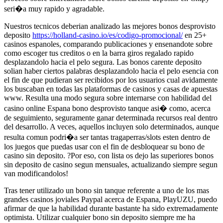
seri�a muy rapido y agradable.
Nuestros tecnicos deberian analizado las mejores bonos desprovisto
deposito
https://holland-casino.io/es/codigo-promocional/
en 25+
casinos espanoles, comparando publicaciones y ensenandote sobre
como escoger tus creditos o en la barra giros regalado rapido
desplazandolo hacia el pelo segura. Las bonos carente deposito
solian haber ciertos palabras desplazandolo hacia el pelo esencia con
el fin de que pudieran ser recibidos por los usuarios cual avidamente
los buscaban en todas las plataformas de casinos y casas de apuestas
www. Resulta una modo segura sobre internarse con habilidad del
casino online Espana bono desprovisto tanque asi� como, acerca
de seguimiento, seguramente ganar determinada recursos real dentro
del desarrollo. A veces, aquellos incluyen solo determinados, aunque
resulta comun podri�a ser tantas tragaperras/slots esten dentro de
los juegos que puedas usar con el fin de desbloquear su bono de
casino sin deposito. ?Por eso, con lista os dejo las superiores bonos
sin deposito de casino segun mensuales, actualizando siempre segun
van modificandolos!
Tras tener utilizado un bono sin tanque referente a uno de los mas
grandes casinos joviales Paypal acerca de Espana, PlayUZU, puedo
afirmar de que la habilidad durante bastante ha sido extremadamente
optimista. Utilizar cualquier bono sin deposito siempre me ha