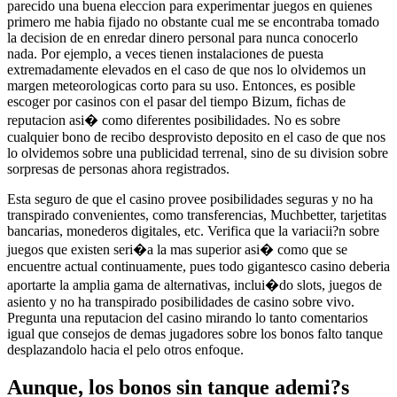
parecido una buena eleccion para experimentar juegos en quienes
primero me habia fijado no obstante cual me se encontraba tomado
la decision de en enredar dinero personal para nunca conocerlo
nada. Por ejemplo, a veces tienen instalaciones de puesta
extremadamente elevados en el caso de que nos lo olvidemos un
margen meteorologicas corto para su uso. Entonces, es posible
escoger por casinos con el pasar del tiempo Bizum, fichas de
reputacion asi� como diferentes posibilidades. No es sobre
cualquier bono de recibo desprovisto deposito en el caso de que nos
lo olvidemos sobre una publicidad terrenal, sino de su division sobre
sorpresas de personas ahora registrados.
Esta seguro de que el casino provee posibilidades seguras y no ha
transpirado convenientes, como transferencias, Muchbetter, tarjetitas
bancarias, monederos digitales, etc. Verifica que la variacii?n sobre
juegos que existen seri�a la mas superior asi� como que se
encuentre actual continuamente, pues todo gigantesco casino deberia
aportarte la amplia gama de alternativas, inclui�do slots, juegos de
asiento y no ha transpirado posibilidades de casino sobre vivo.
Pregunta una reputacion del casino mirando lo tanto comentarios
igual que consejos de demas jugadores sobre los bonos falto tanque
desplazandolo hacia el pelo otros enfoque.
Aunque, los bonos sin tanque ademi?s