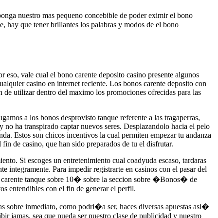
isponga nuestro mas pequeno concebible de poder eximir el bono
te, hay que tener brillantes los palabras y modos de el bono
r eso, vale cual el bono carente deposito casino presente algunos
cualquier casino en internet reciente. Los bonos carente deposito con
n de utilizar dentro del maximo los promociones ofrecidas para las
amos a los bonos desprovisto tanque referente a las tragaperras,
y no ha transpirado captar nuevos seres. Desplazandolo hacia el pelo
nda. Estos son chicos incentivos la cual permiten empezar tu andanza
fin de casino, que han sido preparados de tu el disfrutar.
miento. Si escoges un entretenimiento cual coadyuda escaso, tardaras
e integramente. Para impedir registrarte en casinos con el pasar del
ono carente tanque sobre 10� sobre la seccion sobre �Bonos� de
 entendibles con el fin de generar el perfil.
nas sobre inmediato, como podri�a ser, haces diversas apuestas asi�
bir jamas, sea que pueda ser nuestro clase de publicidad y nuestro