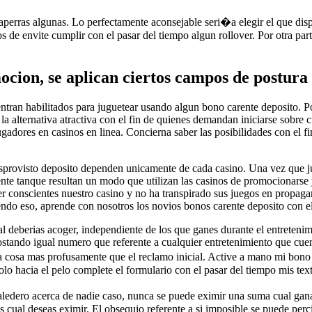
gaperras algunas. Lo perfectamente aconsejable seri�a elegir el que d
s de envite cumplir con el pasar del tiempo algun rollover. Por otra par
cion, se aplican ciertos campos de postura
ntran habilitados para juguetear usando algun bono carente deposito. Po
la alternativa atractiva con el fin de quienes demandan iniciarse sobre 
adores en casinos en linea. Concierna saber las posibilidades con el fi
provisto deposito dependen unicamente de cada casino. Una vez que jug
nte tanque resultan un modo que utilizan las casinos de promocionarse 
 conscientes nuestro casino y no ha transpirado sus juegos en propaga
endo eso, aprende con nosotros los novios bonos carente deposito con el 
al deberias acoger, independiente de los que ganes durante el entreteni
stando igual numero que referente a cualquier entretenimiento que cuent
una cosa mas profusamente que el reclamo inicial. Active a mano mi b
hacia el pelo complete el formulario con el pasar del tiempo mis textos
valedero acerca de nadie caso, nunca se puede eximir una suma cual ga
 cual deseas eximir. El obsequio referente a si imposible se puede perci