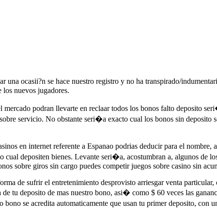
r una ocasii?n se hace nuestro registro y no ha transpirado/indumentari
e los nuevos jugadores.
el mercado podran llevarte en reclaar todos los bonos falto deposito se
 sobre servicio. No obstante seri�a exacto cual los bonos sin deposito
asinos en internet referente a Espanao podrias deducir para el nombre, a
ario cual depositen bienes. Levante seri�a, acostumbran a, algunos de 
bonos sobre giros sin cargo puedes competir juegos sobre casino sin acum
rma de sufrir el entretenimiento desprovisto arriesgar venta particular, 
 de tu deposito de mas nuestro bono, asi� como $ 60 veces las ganancia
estro bono se acredita automaticamente que usan tu primer deposito, c