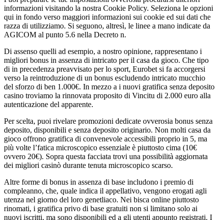
informazioni visitando la nostra Cookie Policy. Seleziona le opzioni
qui in fondo verso maggiori informazioni sui cookie ed sui dati che
razza di utilizziamo. Si seguono, altresì, le linee a mano indicate da
AGICOM al punto 5.6 nella Decreto n.
Di assenso quelli ad esempio, a nostro opinione, rappresentano i
migliori bonus in assenza di intricato per il casa da gioco. Che tipo
di in precedenza preavvisato per lo sport, Eurobet si fa accorgersi
verso la reintroduzione di un bonus escludendo intricato mucchio
del sforzo di ben 1.000€. In mezzo a i nuovi gratifica senza deposito
casino troviamo la rinnovata proposito di Vincitu di 2.000 euro alla
autenticazione del apparente.
Per scelta, puoi rivelare promozioni dedicate ovverosia bonus senza
deposito, disponibili e senza deposito originario. Non molti casa da
gioco offrono gratifica di convenevole accessibili proprio in 5, ma
più volte l’fatica microscopico essenziale è piuttosto cima (10€
ovvero 20€). Sopra questa facciata trovi una possibilità aggiornata
dei migliori casinò durante tenuta microscopico scarso.
Altre forme di bonus in assenza di base includono i premio di
compleanno, che, quale indica il appellativo, vengono erogati agli
utenza nel giorno del loro genetliaco. Nei bisca online piuttosto
rinomati, i gratifica privo di base gratuiti non si limitano solo ai
nuovi iscritti, ma sono disponibili ed a gli utenti appunto registrati. I