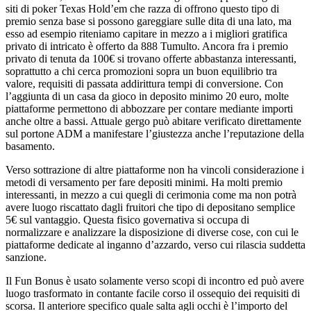
siti di poker Texas Hold’em che razza di offrono questo tipo di
premio senza base si possono gareggiare sulle dita di una lato, ma
esso ad esempio riteniamo capitare in mezzo a i migliori gratifica
privato di intricato è offerto da 888 Tumulto. Ancora fra i premio
privato di tenuta da 100€ si trovano offerte abbastanza interessanti,
soprattutto a chi cerca promozioni sopra un buon equilibrio tra
valore, requisiti di passata addirittura tempi di conversione. Con
l’aggiunta di un casa da gioco in deposito minimo 20 euro, molte
piattaforme permettono di abbozzare per contare mediante importi
anche oltre a bassi. Attuale gergo può abitare verificato direttamente
sul portone ADM a manifestare l’giustezza anche l’reputazione della
basamento.
Verso sottrazione di altre piattaforme non ha vincoli considerazione i
metodi di versamento per fare depositi minimi. Ha molti premio
interessanti, in mezzo a cui quegli di cerimonia come ma non potrà
avere luogo riscattato dagli fruitori che tipo di depositano semplice
5€ sul vantaggio. Questa fisico governativa si occupa di
normalizzare e analizzare la disposizione di diverse cose, con cui le
piattaforme dedicate al inganno d’azzardo, verso cui rilascia suddetta
sanzione.
Il Fun Bonus è usato solamente verso scopi di incontro ed può avere
luogo trasformato in contante facile corso il ossequio dei requisiti di
scorsa. Il anteriore specifico quale salta agli occhi è l’importo del