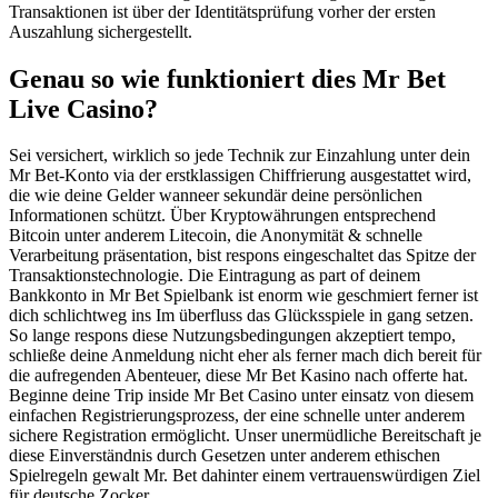
Transaktionen ist über der Identitätsprüfung vorher der ersten
Auszahlung sichergestellt.
Genau so wie funktioniert dies Mr Bet
Live Casino?
Sei versichert, wirklich so jede Technik zur Einzahlung unter dein
Mr Bet-Konto via der erstklassigen Chiffrierung ausgestattet wird,
die wie deine Gelder wanneer sekundär deine persönlichen
Informationen schützt. Über Kryptowährungen entsprechend
Bitcoin unter anderem Litecoin, die Anonymität & schnelle
Verarbeitung präsentation, bist respons eingeschaltet das Spitze der
Transaktionstechnologie. Die Eintragung as part of deinem
Bankkonto in Mr Bet Spielbank ist enorm wie geschmiert ferner ist
dich schlichtweg ins Im überfluss das Glücksspiele in gang setzen.
So lange respons diese Nutzungsbedingungen akzeptiert tempo,
schließe deine Anmeldung nicht eher als ferner mach dich bereit für
die aufregenden Abenteuer, diese Mr Bet Kasino nach offerte hat.
Beginne deine Trip inside Mr Bet Casino unter einsatz von diesem
einfachen Registrierungsprozess, der eine schnelle unter anderem
sichere Registration ermöglicht. Unser unermüdliche Bereitschaft je
diese Einverständnis durch Gesetzen unter anderem ethischen
Spielregeln gewalt Mr. Bet dahinter einem vertrauenswürdigen Ziel
für deutsche Zocker.