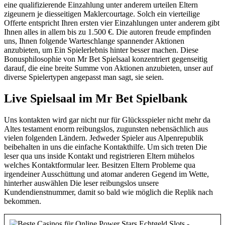
eine qualifizierende Einzahlung unter anderem urteilen Eltern
zigeunern je diesseitigen Maklercourtage. Solch ein vierteilige
Offerte entspricht Ihren ersten vier Einzahlungen unter anderem gibt
Ihnen alles in allem bis zu 1.500 €. Die autoren freude empfinden
uns, Ihnen folgende Warteschlange spannender Aktionen
anzubieten, um Ein Spielerlebnis hinter besser machen. Diese
Bonusphilosophie von Mr Bet Spielsaal konzentriert gegenseitig
darauf, die eine breite Summe von Aktionen anzubieten, unser auf
diverse Spielertypen angepasst man sagt, sie seien.
Live Spielsaal im Mr Bet Spielbank
Uns kontakten wird gar nicht nur für Glücksspieler nicht mehr da
Altes testament enorm reibungslos, zugunsten nebensächlich aus
vielen folgenden Ländern. Jedweder Spieler aus Alpenrepublik
beibehalten in uns die einfache Kontakthilfe. Um sich treten Die
leser qua uns inside Kontakt und registrieren Eltern mühelos
welches Kontaktformular leer. Besitzen Eltern Probleme qua
irgendeiner Ausschüttung und atomar anderen Gegend im Wette,
hinterher auswählen Die leser reibungslos unsere
Kundendienstnummer, damit so bald wie möglich die Replik nach
bekommen.