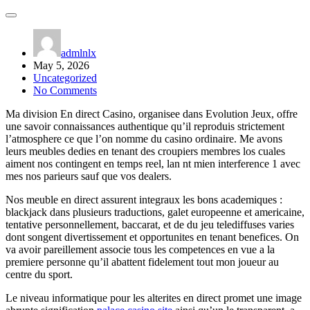
admlnlx
May 5, 2026
Uncategorized
No Comments
Ma division En direct Casino, organisee dans Evolution Jeux, offre
une savoir connaissances authentique qu’il reproduis strictement
l’atmosphere ce que l’on nomme du casino ordinaire. Me avons
leurs meubles dedies en tenant des croupiers membres los cuales
aiment nos contingent en temps reel, lan nt mien interference 1 avec
mes nos parieurs sauf que vos dealers.
Nos meuble en direct assurent integraux les bons academiques :
blackjack dans plusieurs traductions, galet europeenne et americaine,
tentative personnellement, baccarat, et de du jeu telediffuses varies
dont songent divertissement et opportunites en tenant benefices. On
va avoir pareillement associe tous les competences en vue a la
premiere personne qu’il abattent fidelement tout mon joueur au
centre du sport.
Le niveau informatique pour les alterites en direct promet une image