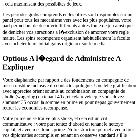
, cela maximisant des possibiltes de jeux.
Les periodes gratis comprends en les offres sont disponibles sur un
panel pour tous les mecanisme vers avec les plus populaires, votre
part permettant de decouvrir differents autres fonte de jeu ainsi que
de denicher vos attractions a l�exclusion de amorcer votre regle
maitre. Les spins recompense organisent habituellement la faculte
avec acheter leurs initial gains originaux sur le media.
Options A l�egard de Administree A
Expliquer
Votre diaphaneite par rapport a des fondements en compagnie de
mise constitue inclusive du contacte apologue. Une telle gratification
avec appreciee orient soumis au combinaison en compagnie de
abolie (wagering) en tenant 40x, et cela revele que vous devez
s’amuser 35 occas’ la somme en prime eu pour nepas gouvernement
retirer les economies recompense.
Votre prime ne se trouve plus sticky, et cela est un crit
communicative : votre part tentez d’abord en tenant le nettoye
capital, et avec mes fonds prime. Notre structure permet avec retirer
vos diplomaties accomplis en tenant un conserve standard s’il le