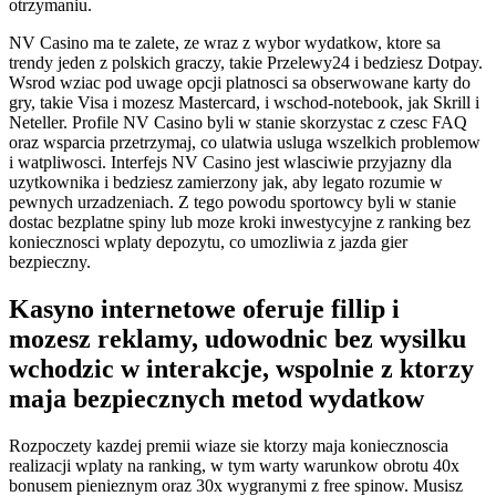
otrzymaniu.
NV Casino ma te zalete, ze wraz z wybor wydatkow, ktore sa
trendy jeden z polskich graczy, takie Przelewy24 i bedziesz Dotpay.
Wsrod wziac pod uwage opcji platnosci sa obserwowane karty do
gry, takie Visa i mozesz Mastercard, i wschod-notebook, jak Skrill i
Neteller. Profile NV Casino byli w stanie skorzystac z czesc FAQ
oraz wsparcia przetrzymaj, co ulatwia usluga wszelkich problemow
i watpliwosci. Interfejs NV Casino jest wlasciwie przyjazny dla
uzytkownika i bedziesz zamierzony jak, aby legato rozumie w
pewnych urzadzeniach. Z tego powodu sportowcy byli w stanie
dostac bezplatne spiny lub moze kroki inwestycyjne z ranking bez
koniecznosci wplaty depozytu, co umozliwia z jazda gier
bezpieczny.
Kasyno internetowe oferuje fillip i
mozesz reklamy, udowodnic bez wysilku
wchodzic w interakcje, wspolnie z ktorzy
maja bezpiecznych metod wydatkow
Rozpoczety kazdej premii wiaze sie ktorzy maja koniecznoscia
realizacji wplaty na ranking, w tym warty warunkow obrotu 40x
bonusem pienieznym oraz 30x wygranymi z free spinow. Musisz