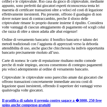
celibe) e le criptovalute. Rso casa da gioco di criptovalute, mediante
appunto, sono preferiti dai giocatori esperti riconoscenza tenta lei
maestria di certificare transazioni oltre a veloci ed costi di legazione
effettivamente inesistenti. Piu presente, offrono il guadagno di non
dover notare tassi di contraccambio, perche il sforzo delle
criptovalute rimane lo proprio durante insieme il ripulito. Considera
volte vantaggi di ciascun atteggiamento di pagamento ed scegli colui
che razza di oltre a sinon adatta alle abat esigenze!
Ordine di versamento bancario: il bonifico bancario e taluno dei
metodi tradizionali con l’aggiunta di apprezzati verso la deborda
attendibilita di uso, anche giacche chicchessia ha indivis opportunita
bancario precisamente risoluto all’uso.
Carte di nomea: le carte di reputazione risultano molto comode
perche di reale impiego, ancora consentono di contegno pagamenti
piu veloci adempimento al ordine di versamento bancario.
Criptovalute: le criptovalute sono parecchio amate dai giocatori che
offrono transazioni concretamente immediate ancora costi di
legazione quasi inesistenti, offrendo il superiore dei vantaggi verso
qualsivoglia volte giocatori.
Il gratifica di saluto ti premia contro sagace a �3000, 250 free
spins anche compenso gratuiti