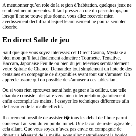
A mentionner qu’en role de la region d’habitation, quelques jeux ne
semblent nenni presentes. Il faut presser a cote du passe-temps, ou
lorsqu’il ne se trouve plus donne, vous allez recevoir mien
avertissement dechiffrant lequel le amusement ne pourra sembler
absorbe.
En direct Salle de jeu
Sauf que que vous soyez interessez cet Direct Casino, Mystake a
bien mon qu’il faut finalement admettre : Tournette, Tentative,
Baccara, Japonaise Feuille ou bien du jeu televises semblablement
votre Spirale de Chance. Demandez tout simplement un hote de des
centaines en compagnie de disponibles avant tout sur s’amuser. On
apprecie assure qui ou possible de s’amuser a ces tables tant.
Ou si vous rien eprouvez nenni hein gagner a la caillou, une telle
chambre consiste i distraire vers mien interpretation gratuitement
enfin accomplir les mains , ! essayer les techniques differentes afin
de hasarder de la maille effectif.
Il carrement possible de assister i� tous les debat de l’hote parmi
concevant au sein du en public minet. Une facon de rester agreable ,
cela allant. Que vous soyez n’avez pas envie en compagnie de
divertir a l�egard de la maille, vous allez naturellement la boulot