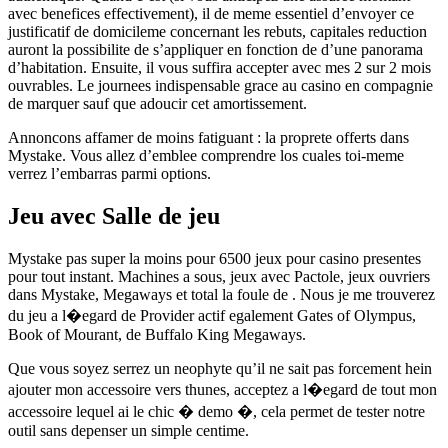
avec benefices effectivement), il de meme essentiel d’envoyer ce
justificatif de domicileme concernant les rebuts, capitales reduction
auront la possibilite de s’appliquer en fonction de d’une panorama
d’habitation. Ensuite, il vous suffira accepter avec mes 2 sur 2 mois
ouvrables. Le journees indispensable grace au casino en compagnie
de marquer sauf que adoucir cet amortissement.
Annoncons affamer de moins fatiguant : la proprete offerts dans
Mystake. Vous allez d’emblee comprendre los cuales toi-meme
verrez l’embarras parmi options.
Jeu avec Salle de jeu
Mystake pas super la moins pour 6500 jeux pour casino presentes
pour tout instant. Machines a sous, jeux avec Pactole, jeux ouvriers
dans Mystake, Megaways et total la foule de . Nous je me trouverez
du jeu a l�egard de Provider actif egalement Gates of Olympus,
Book of Mourant, de Buffalo King Megaways.
Que vous soyez serrez un neophyte qu’il ne sait pas forcement hein
ajouter mon accessoire vers thunes, acceptez a l�egard de tout mon
accessoire lequel ai le chic � demo �, cela permet de tester notre
outil sans depenser un simple centime.