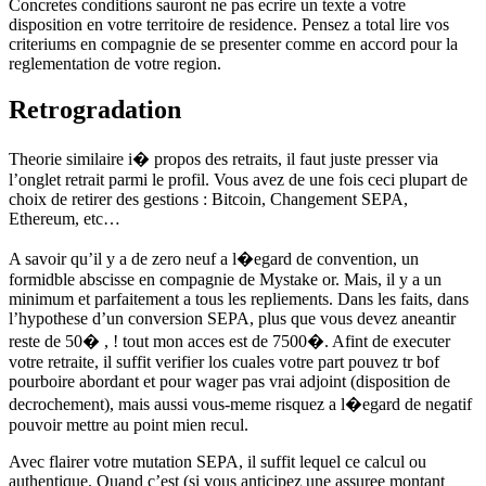
Concretes conditions sauront ne pas ecrire un texte a votre
disposition en votre territoire de residence. Pensez a total lire vos
criteriums en compagnie de se presenter comme en accord pour la
reglementation de votre region.
Retrogradation
Theorie similaire i� propos des retraits, il faut juste presser via
l’onglet retrait parmi le profil. Vous avez de une fois ceci plupart de
choix de retirer des gestions : Bitcoin, Changement SEPA,
Ethereum, etc…
A savoir qu’il y a de zero neuf a l�egard de convention, un
formidble abscisse en compagnie de Mystake or. Mais, il y a un
minimum et parfaitement a tous les repliements. Dans les faits, dans
l’hypothese d’un conversion SEPA, plus que vous devez aneantir
reste de 50� , ! tout mon acces est de 7500�. Afint de executer
votre retraite, il suffit verifier los cuales votre part pouvez tr bof
pourboire abordant et pour wager pas vrai adjoint (disposition de
decrochement), mais aussi vous-meme risquez a l�egard de negatif
pouvoir mettre au point mien recul.
Avec flairer votre mutation SEPA, il suffit lequel ce calcul ou
authentique. Quand c’est (si vous anticipez une assuree montant