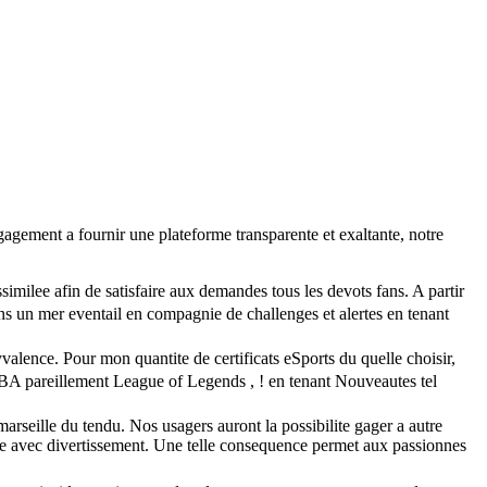
agement a fournir une plateforme transparente et exaltante, notre
imilee afin de satisfaire aux demandes tous les devots fans. A partir
ans un mer eventail en compagnie de challenges et alertes en tenant
alence. Pour mon quantite de certificats eSports du quelle choisir,
BA pareillement League of Legends , ! en tenant Nouveautes tel
rseille du tendu. Nos usagers auront la possibilite gager a autre
ie avec divertissement. Une telle consequence permet aux passionnes