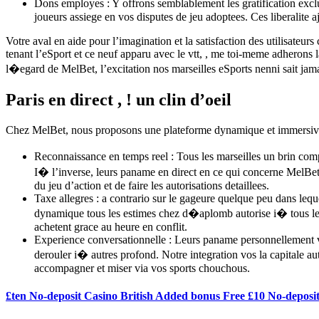
Dons employes : Y offrons semblablement les gratification excl
joueurs assiege en vos disputes de jeu adoptees. Ces liberalite
Votre aval en aide pour l’imagination et la satisfaction des utilisate
tenant l’eSport et ce neuf apparu avec le vtt, , me toi-meme adherons l
l�egard de MelBet, l’excitation nos marseilles eSports nenni sait jamai
Paris en direct , ! un clin d’oeil
Chez MelBet, nous proposons une plateforme dynamique et immersive p
Reconnaissance en temps reel : Tous les marseilles un brin com
I� l’inverse, leurs paname en direct en ce qui concerne MelBet 
du jeu d’action et de faire les autorisations detaillees.
Taxe allegres : a contrario sur le gageure quelque peu dans lequ
dynamique tous les estimes chez d�aplomb autorise i� tous les 
achetent grace au heure en conflit.
Experience conversationnelle : Leurs paname personnellement via
derouler i� autres profond. Notre integration vos la capitale au
accompagner et miser via vos sports chouchous.
£ten No-deposit Casino British Added bonus Free £10 No-deposit 