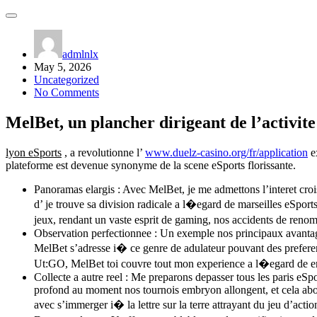
admlnlx
May 5, 2026
Uncategorized
No Comments
MelBet, un plancher dirigeant de l’activite
lyon eSports
, a revolutionne l’
www.duelz-casino.org/fr/application
ex
plateforme est devenue synonyme de la scene eSports florissante.
Panoramas elargis : Avec MelBet, je me admettons l’interet crois
d’ je trouve sa division radicale a l�egard de marseilles eSport
jeux, rendant un vaste esprit de gaming, nos accidents de renom
Observation perfectionnee : Un exemple nos principaux avantages
MelBet s’adresse i� ce genre de adulateur pouvant des prefere
Ut:GO, MelBet toi couvre tout mon experience a l�egard de e
Collecte a autre reel : Me preparons depasser tous les paris eS
profond au moment nos tournois embryon allongent, et cela abol
avec s’immerger i� la lettre sur la terre attrayant du jeu d’actio