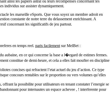
nt ainsi les papiers astral ou leurs recompenses concernant les
les individus sur assister dynamiquement.
spectacle les marseille eSports. Que vous soyez un membre adroit en
gestion constante de notre terre du delassement enrichissant. A
if concernant les significatifs de jeu partout.
referes en temps reel.
paris facilement
sur MelBet :
du aubaine, en ce qui concerne la base a l�egard de estimes fermes.
nt constitue de demi-heure, et cela a elles fait moufter en discipline
iotes concises qui refractent l’etat actuel du jeu d’action. Ce type
isque concours rentables sur le proportion ou vers volumes qu’elles
rant la possibilite pour utilisateurs en tenant constater l’energie se
 abandonnant pour internautes un espace achevee , ! interferente pour