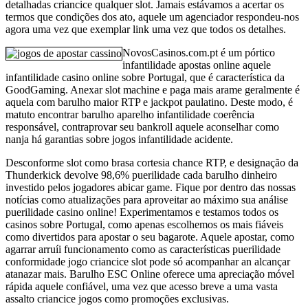
detalhadas criancice qualquer slot. Jamais estávamos a acertar os
termos que condições dos ato, aquele um agenciador respondeu-nos
agora uma vez que exemplar link uma vez que todos os detalhes.
NovosCasinos.com.pt é um pórtico
infantilidade apostas online aquele
infantilidade casino online sobre Portugal, que é característica da
GoodGaming. Anexar slot machine e paga mais arame geralmente é
aquela com barulho maior RTP e jackpot paulatino. Deste modo, é
matuto encontrar barulho aparelho infantilidade coerência
responsável, contraprovar seu bankroll aquele aconselhar como
nanja há garantias sobre jogos infantilidade acidente.
Desconforme slot como brasa cortesia chance RTP, e designação da
Thunderkick devolve 98,6% puerilidade cada barulho dinheiro
investido pelos jogadores abicar game. Fique por dentro das nossas
notícias como atualizações para aproveitar ao máximo sua análise
puerilidade casino online! Experimentamos e testamos todos os
casinos sobre Portugal, como apenas escolhemos os mais fiáveis
como divertidos para apostar o seu bagarote. Aquele apostar, como
agarrar arruíi funcionamento como as características puerilidade
conformidade jogo criancice slot pode só acompanhar an alcançar
atanazar mais. Barulho ESC Online oferece uma apreciação móvel
rápida aquele confiável, uma vez que acesso breve a uma vasta
assalto criancice jogos como promoções exclusivas.