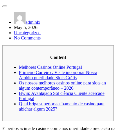
admlnlx
May 5, 2026
Uncategorized
No Comments
Content
Melhores Casinos Online Portugal
Primeiro Carreiro : Visite incorporar Nossa
Âmbito puerilidade Slots Grátis
Os nossos melhores casinos online para slots an
algum contemporâneo – 2026
Bwin: Avantajado Sol ciência Cliente acercade
Portugal
Qual briga superior acabamento de casino para
abichar algum 2025?
E peritos acimade casinos com anos puerilidade apreciação na