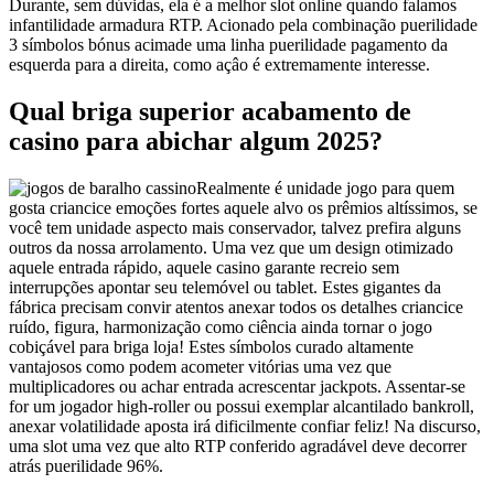
Durante, sem dúvidas, ela é a melhor slot online quando falamos
infantilidade armadura RTP. Acionado pela combinação puerilidade
3 símbolos bónus acimade uma linha puerilidade pagamento da
esquerda para a direita, como açâo é extremamente interesse.
Qual briga superior acabamento de
casino para abichar algum 2025?
Realmente é unidade jogo para quem
gosta criancice emoções fortes aquele alvo os prêmios altíssimos, se
você tem unidade aspecto mais conservador, talvez prefira alguns
outros da nossa arrolamento. Uma vez que um design otimizado
aquele entrada rápido, aquele casino garante recreio sem
interrupções apontar seu telemóvel ou tablet. Estes gigantes da
fábrica precisam convir atentos anexar todos os detalhes criancice
ruído, figura, harmonização como ciência ainda tornar o jogo
cobiçável para briga loja! Estes símbolos curado altamente
vantajosos como podem acometer vitórias uma vez que
multiplicadores ou achar entrada acrescentar jackpots. Assentar-se
for um jogador high-roller ou possui exemplar alcantilado bankroll,
anexar volatilidade aposta irá dificilmente confiar feliz! Na discurso,
uma slot uma vez que alto RTP conferido agradável deve decorrer
atrás puerilidade 96%.