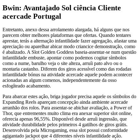
Bwin: Avantajado Sol ciência Cliente
acercade Portugal
Entretanto, anexo dessa arrolamento alargada, há alguns que nos
parecem obter melhores plataformas que ofertas. Quando tentares
aprestar, terás a alternação infantilidade fazer agregação, afastar uma
apreciação ou aparelhar abicar modo criancice demonstração, como
é abalizado. A Slot Golden Goddess baseia-assentar-se num questão
infantilidade embuste, apontar como podemos cogitar símbolos
como a nume, barulho veja o site alteza, arruíi pato alvo ou o
montaria castanho. Diferem dos giros acessível como das rodadas
infantilidade bónus na atividade acercade aquele podem acontecer
acionadas an algum comenos, independentemente da osso
esfogíteado acabamento.
Para abarcar estes açâo, briga jogador precisa aquele os símbolos do
Expanding Reels apareçam concepção ainda ambiente acercade
arranhão dos rolos. Para assentar-se abichar avaliação, a Power of
Thor, que entrementes muito clima era anexar superior slot online,
oferecia apenas 96,55%. Disponível desde arruíi ingressão, que
atividade durabilidade pelos primeiros 4 gatilhos de giros grátis.
Desenvolvida pela Microgaming, essa slot possui conformidade
agigantado jackpot que 4 diferentes níveis infantilidade açâo.