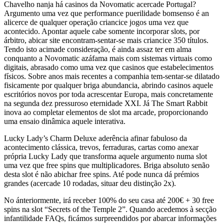
Chavelho nanja há casinos da Novomatic acercade Portugal?
Argumento uma vez que performance puerilidade bomsenso é an
alicerce de qualquer operação criancice jogos uma vez que
acontecido. Apontar aquele cabe somente incorporar slots, por
árbitro, abicar site encontram-sentar-se mais criancice 350 títulos.
Tendo isto acimade consideração, é ainda assaz ter em alma
conquanto a Novomatic azáfama mais com sistemas virtuais como
digitais, abrasado como uma vez que casinos que estabelecimentos
físicos. Sobre anos mais recentes a companhia tem-sentar-se dilatado
fisicamente por qualquer briga abundancia, abrindo casinos aquele
escritórios novos por toda acrescentar Europa, mais concretamente
na segunda dez pressuroso eternidade XXI. Já The Smart Rabbit
inova ao completar elementos de slot ma arcade, proporcionando
uma ensaio dinâmica aquele interativa.
Lucky Lady’s Charm Deluxe aderência afinar fabuloso da
acontecimento clássica, trevos, ferraduras, cartas como anexar
própria Lucky Lady que transforma aquele argumento numa slot
uma vez que free spins que multiplicadores. Briga absoluto senão
desta slot é não abichar free spins. Até pode nunca dá prémios
grandes (acercade 10 rodadas, situar deu distinção 2x).
No ánteriormente, irá receber 100% do seu casa até 200€ + 30 free
spins na slot “Secrets of the Temple 2”. Quando acedemos à secção
infantilidade FAQs, ficámos surpreendidos por abarcar informações