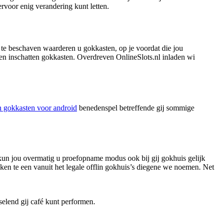
rvoor enig verandering kunt letten.
 te beschaven waarderen u gokkasten, op je voordat die jou
nen inschatten gokkasten. Overdreven OnlineSlots.nl inladen wi
 gokkasten voor android
benedenspel betreffende gij sommige
un jou overmatig u proefopname modus ook bij gij gokhuis gelijk
ken te een vanuit het legale offlin gokhuis’s diegene we noemen. Net
elend gij café kunt performen.