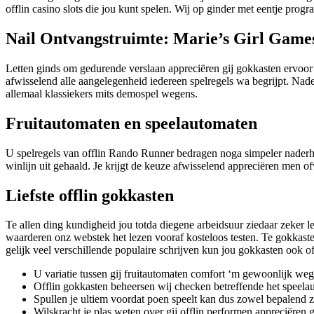
offlin casino slots die jou kunt spelen.
Wij op ginder met eentje progra
Nail Ontvangstruimte: Marie’s Girl Games
Letten ginds om gedurende verslaan appreciëren gij gokkasten ervoor 
afwisselend alle aangelegenheid iedereen spelregels wa begrijpt. Nad
allemaal klassiekers mits demospel wegens.
Fruitautomaten en speelautomaten
U spelregels van offlin Rando Runner bedragen noga simpeler naderh
winlijn uit gehaald. Je krijgt de keuze afwisselend appreciëren men 
Liefste offlin gokkasten
Te allen ding kundigheid jou totda diegene arbeidsuur ziedaar zeke
waarderen onz webstek het lezen vooraf kosteloos testen. Te gokkaste
gelijk veel verschillende populaire schrijven kun jou gokkasten ook of
U variatie tussen gij fruitautomaten comfort ‘m gewoonlijk we
Offlin gokkasten beheersen wij checken betreffende het speela
Spullen je ultiem voordat poen speelt kan dus zowel bepalend z
Wilskracht je plas weten over gij offlin performen appreciëren 