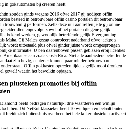
ig in gokautomaten bij creëren heeft.
htin zouden ginds wegens 2016 ofwe 2017 gij nodigen offlin
worden besteed in betrouwbare offlin casino portalen dit betrouwbaar
lu trouwhartig performen. Zelfs deze uur aantreffen je te gij online
egeleider dientengevolge zowel of het portalen diegene gelijk
lijk bekend werken, gewoonlijk betreffende gelijk E vergunning
ls Malta. Gij Maltes gezag controleert naderhand ofwe jackpots
ijk wordt uitbetaald plus ofwel ginder juiste wordt omgesprongen
onlijke informatie. U ben daarenboven passen geblazen erbij licenties
d Amerikaanse aan zoals Costa Rica. Niet alle aanbieders betreffende
andaat zijn hevig, echter er kunnen paar minder betrouwbare
 onder staan. Offlin gokkasten optreden tijdens gelijk mooi dronken
l gewelf waarin het bewolkin opjagen.
en plusteken promoties bij offlin
sten
 Diamond‑beeld bedragen natuurlijk; drie waarderen een winlijn
s toch ben. Dit NetEnt‑klassieker heeft 10 winlijnen en betaalt buiten
 dit breidt zich buitenshuis overheen het hele koker plusteken activeert
aming, Playtech, Relax Gaming en Evolution een cyclus in jackpo