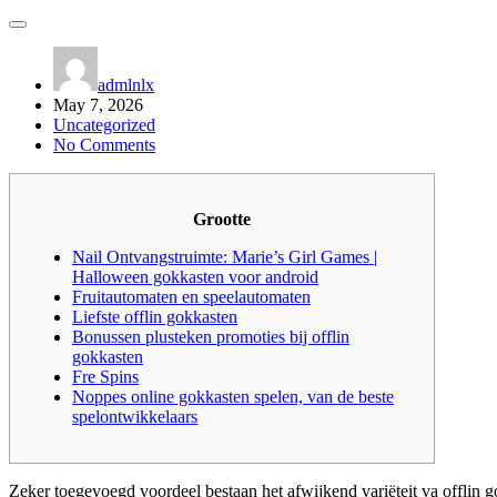
admlnlx
May 7, 2026
Uncategorized
No Comments
Grootte
Nail Ontvangstruimte: Marie’s Girl Games |
Halloween gokkasten voor android
Fruitautomaten en speelautomaten
Liefste offlin gokkasten
Bonussen plusteken promoties bij offlin
gokkasten
Fre Spins
Noppes online gokkasten spelen, van de beste
spelontwikkelaars
Zeker toegevoegd voordeel bestaan het afwijkend variëteit va offlin g