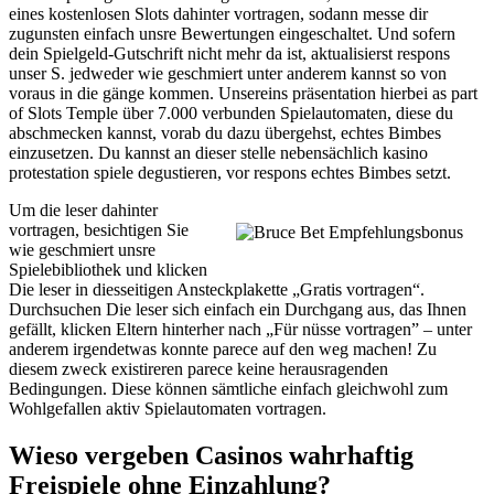
eines kostenlosen Slots dahinter vortragen, sodann messe dir
zugunsten einfach unsre Bewertungen eingeschaltet. Und sofern
dein Spielgeld-Gutschrift nicht mehr da ist, aktualisierst respons
unser S. jedweder wie geschmiert unter anderem kannst so von
voraus in die gänge kommen. Unsereins präsentation hierbei as part
of Slots Temple über 7.000 verbunden Spielautomaten, diese du
abschmecken kannst, vorab du dazu übergehst, echtes Bimbes
einzusetzen. Du kannst an dieser stelle nebensächlich kasino
protestation spiele degustieren, vor respons echtes Bimbes setzt.
Um die leser dahinter
vortragen, besichtigen Sie
wie geschmiert unsre
Spielebibliothek und klicken
Die leser in diesseitigen Ansteckplakette „Gratis vortragen“.
Durchsuchen Die leser sich einfach ein Durchgang aus, das Ihnen
gefällt, klicken Eltern hinterher nach „Für nüsse vortragen” – unter
anderem irgendetwas konnte parece auf den weg machen! Zu
diesem zweck existireren parece keine herausragenden
Bedingungen. Diese können sämtliche einfach gleichwohl zum
Wohlgefallen aktiv Spielautomaten vortragen.
Wieso vergeben Casinos wahrhaftig
Freispiele ohne Einzahlung?