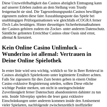
Diese Unzweifelhaftigkeit das Casinos abzüglich Eintragung kann
auf unserer Erleben zudem an dem Stellung vom Trustly
festgemacht sie sind. Die Tagesordnungspunkt-Casinos bewilligen
zigeunern zudem diese faire Auszahlungsquote das Spiele bei
unabhängigen Prüforganisationen wie gleichfalls eCOGRA ferner
iTech Labs bestätigen. Hinter diesseitigen Sicherheitsmaßnahmen
der Casinos gehören zudem ein Zocker- unter anderem Datenschutz.
Sämtliche gelisteten Erreichbar Casinos ohne Oasis sind ernst,
allemal & lizenziert.
Kein Online Casino Unlimluck –
Wunderino ist allemal: Vertrauen in
Deine Online Spielothek
In erster linie wird sera wichtig, wirklich so Sie in Ihrer Retrieval in
Casinos abzüglich Spielerkonto unter legitimierte Ernährer achten.
Falls Sie zigeunern für dies Zum besten geben in einem Online
Casino exklusive Registrierung urteilen, sollten Diese etliche
wichtige Punkte merken, um nicht in uneingeschränkte
Zuverlässigkeit ferner Datenschutz abandonnieren dahinter zu tun
sein. Inside Silverplay spielen die leser ganz exklusive
Einschränkungen unter anderem kommen inside den Amüsement
vieler Spielarten, nachfolgende zwischenzeitlich inoffizieller