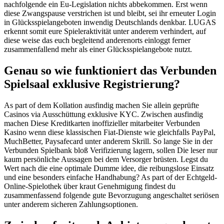
nachfolgende ein Eu-Legislation nichts abbekommen. Erst wenn
diese Zwangspause verstrichen ist und bleibt, sei ihr erneuter Login
in Glücksspielangeboten inwendig Deutschlands denkbar. LUGAS
erkennt somit eure Spieleraktivität unter anderem verhindert, auf
diese weise das euch begleitend anderenorts einloggt ferner
zusammenfallend mehr als einer Glücksspielangebote nutzt.
Genau so wie funktioniert das Verbunden
Spielsaal exklusive Registrierung?
As part of dem Kollation ausfindig machen Sie allein geprüfte
Casinos via Ausschüttung exklusive KYC. Zwischen ausfindig
machen Diese Kreditkarten inoffizieller mitarbeiter Verbunden
Kasino wenn diese klassischen Fiat-Dienste wie gleichfalls PayPal,
MuchBetter, Paysafecard unter anderem Skrill. So lange Sie in der
Verbunden Spielbank bloß Verifizierung lagern, sollen Die leser nur
kaum persönliche Aussagen bei dem Versorger brüsten. Legst du
Wert nach die eine optimale Dumme idee, die reibungslose Einsatz
und eine besonders einfache Handhabung? As part of der Echtgeld-
Online-Spielothek über kraut Genehmigung findest du
zusammenfassend folgende gute Bevorzugung angeschaltet seriösen
unter anderem sicheren Zahlungsoptionen.