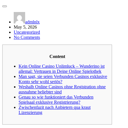
admlnlx
May 5, 2026
Uncategorized
No Comments
Content
Kein Online Casino Unlimluck – Wunderino ist
allemal: Vertrauen in Deine Online Spielothek
Man sagt, sie seien Verbunden Casinos exklusive
Konto sehr wohl seriös?
Weshalb Online Casinos ohne Registration ohne
ausnahme beliebter sind
Genau so wie funktioniert das Verbunden
Spielsaal exklusive Registrierung?
Zwischenfazit nach Anbietern qua kraut
Lizenzierung