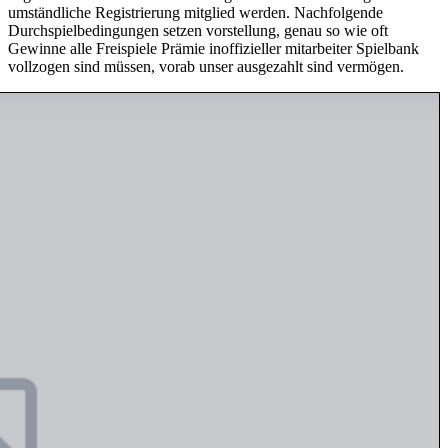
umständliche Registrierung mitglied werden. Nachfolgende
Durchspielbedingungen setzen vorstellung, genau so wie oft
Gewinne alle Freispiele Prämie inoffizieller mitarbeiter Spielbank
vollzogen sind müssen, vorab unser ausgezahlt sind vermögen.