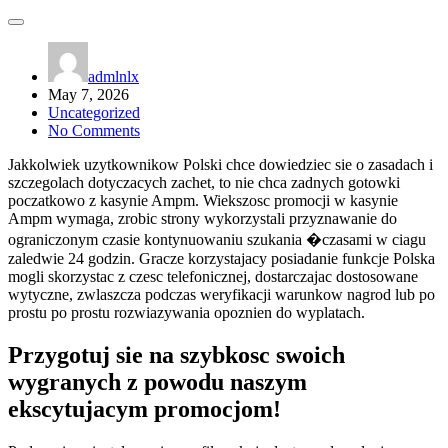
admlnlx
May 7, 2026
Uncategorized
No Comments
Jakkolwiek uzytkownikow Polski chce dowiedziec sie o zasadach i
szczegolach dotyczacych zachet, to nie chca zadnych gotowki
poczatkowo z kasynie Ampm. Wiekszosc promocji w kasynie
Ampm wymaga, zrobic strony wykorzystali przyznawanie do
ograniczonym czasie kontynuowaniu szukania �czasami w ciagu
zaledwie 24 godzin. Gracze korzystajacy posiadanie funkcje Polska
mogli skorzystac z czesc telefonicznej, dostarczajac dostosowane
wytyczne, zwlaszcza podczas weryfikacji warunkow nagrod lub po
prostu po prostu rozwiazywania opoznien do wyplatach.
Przygotuj sie na szybkosc swoich
wygranych z powodu naszym
ekscytujacym promocjom!