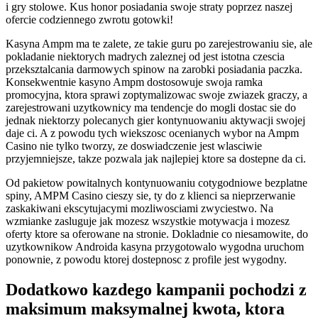
i gry stolowe. Kus honor posiadania swoje straty poprzez naszej
ofercie codziennego zwrotu gotowki!
Kasyna Ampm ma te zalete, ze takie guru po zarejestrowaniu sie, ale
pokladanie niektorych madrych zaleznej od jest istotna czescia
przeksztalcania darmowych spinow na zarobki posiadania paczka.
Konsekwentnie kasyno Ampm dostosowuje swoja ramka
promocyjna, ktora sprawi zoptymalizowac swoje zwiazek graczy, a
zarejestrowani uzytkownicy ma tendencje do mogli dostac sie do
jednak niektorzy polecanych gier kontynuowaniu aktywacji swojej
daje ci. A z powodu tych wiekszosc ocenianych wybor na Ampm
Casino nie tylko tworzy, ze doswiadczenie jest wlasciwie
przyjemniejsze, takze pozwala jak najlepiej ktore sa dostepne da ci.
Od pakietow powitalnych kontynuowaniu cotygodniowe bezplatne
spiny, AMPM Casino cieszy sie, ty do z klienci sa nieprzerwanie
zaskakiwani ekscytujacymi mozliwosciami zwyciestwo. Na
wzmianke zasluguje jak mozesz wszystkie motywacja i mozesz
oferty ktore sa oferowane na stronie. Dokladnie co niesamowite, do
uzytkownikow Androida kasyna przygotowalo wygodna uruchom
ponownie, z powodu ktorej dostepnosc z profile jest wygodny.
Dodatkowo kazdego kampanii pochodzi z
maksimum maksymalnej kwota, ktora