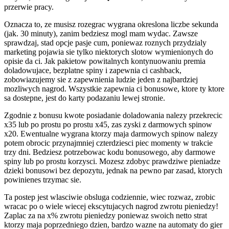
przerwie pracy.
Oznacza to, ze musisz rozegrac wygrana okreslona liczbe sekunda
(jak. 30 minuty), zanim bedziesz mogl mam wydac. Zawsze
sprawdzaj, stad opcje pasje cum, poniewaz roznych przydzialy
marketing pojawia sie tylko niektorych slotow wymienionych do
opisie da ci. Jak pakietow powitalnych kontynuowaniu premia
doladowujace, bezplatne spiny i zapewnia ci cashback,
zobowiazujemy sie z zapewnienia ludzie jeden z najbardziej
mozliwych nagrod. Wszystkie zapewnia ci bonusowe, ktore ty ktore
sa dostepne, jest do karty podazaniu lewej stronie.
Zgodnie z bonusu kwote posiadanie doladowania nalezy przekrecic
x35 lub po prostu po prostu x45, zas zyski z darmowych spinow
x20. Ewentualne wygrana ktorzy maja darmowych spinow nalezy
potem obrocic przynajmniej czterdziesci piec momenty w trakcie
trzy dni. Bedziesz potrzebowac kodu bonusowego, aby darmowe
spiny lub po prostu korzysci. Mozesz zdobyc prawdziwe pieniadze
dzieki bonusowi bez depozytu, jednak na pewno par zasad, ktorych
powinienes trzymac sie.
Ta postep jest wlasciwie obsluga codziennie, wiec rozwaz, zrobic
wracac po o wiele wiecej ekscytujacych nagrod zwrotu pieniedzy!
Zaplac za na x% zwrotu pieniedzy poniewaz swoich netto strat
ktorzy maja poprzedniego dzien, bardzo wazne na automaty do gier