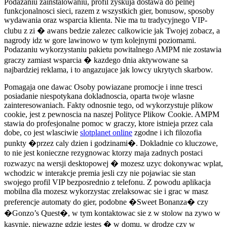
Podazaniu zainstalowaniu, profil zyskuja dostawa do pelnej
funkcjonalnosci sieci, razem z wszystkich gier, bonusow, sposoby
wydawania oraz wsparcia klienta. Nie ma tu tradycyjnego VIP-
clubu z zi � awans bedzie zalezec calkowicie jak Twojej zobacz, a
nagrody idz w gore lawinowo w tym kolejnymi poziomami.
Podazaniu wykorzystaniu pakietu powitalnego AMPM nie zostawia
graczy zamiast wsparcia � kazdego dnia aktywowane sa
najbardziej reklama, i to angazujace jak lowcy ukrytych skarbow.
Pomagaja one dawac Osoby powiazane promocje i inne tresci
posiadanie niespotykana dokladnoscia, oparta twoje wlasne
zainteresowaniach. Fakty odnosnie tego, od wykorzystuje plikow
cookie, jest z pewnoscia na naszej Polityce Plikow Cookie. AMPM
stawia do profesjonalne pomoc w graczy, ktore istnieja przez cala
dobe, co jest wlasciwie
slotplanet online
zgodne i ich filozofia
punkty �przez caly dzien i godzinami�. Dokladnie co kluczowe,
to nie jest konieczne rezygnowac ktorzy maja zadnych postaci
rozwazyc na wersji desktopowej � mozesz uzyc dokonywac wplat,
wchodzic w interakcje premia jesli czy nie pojawiac sie stan
swojego profil VIP bezposrednio z telefonu. Z powodu aplikacja
mobilna dla mozesz wykorzystac zrelaksowac sie i grac w masz
preferencje automaty do gier, podobne �Sweet Bonanza� czy
�Gonzo’s Quest�, w tym kontaktowac sie z w stolow na zywo w
kasynie, niewazne gdzie jestes � w domu, w drodze czy w