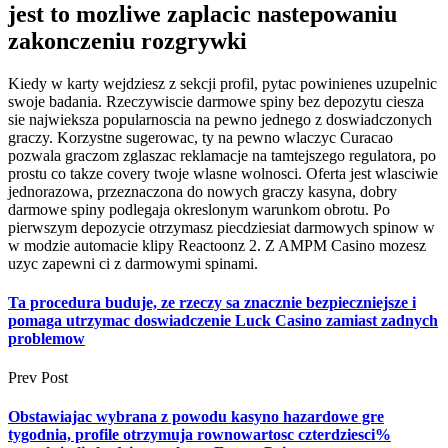
jest to mozliwe zaplacic nastepowaniu
zakonczeniu rozgrywki
Kiedy w karty wejdziesz z sekcji profil, pytac powinienes uzupelnic
swoje badania. Rzeczywiscie darmowe spiny bez depozytu ciesza
sie najwieksza popularnoscia na pewno jednego z doswiadczonych
graczy. Korzystne sugerowac, ty na pewno wlaczyc Curacao
pozwala graczom zglaszac reklamacje na tamtejszego regulatora, po
prostu co takze covery twoje wlasne wolnosci. Oferta jest wlasciwie
jednorazowa, przeznaczona do nowych graczy kasyna, dobry
darmowe spiny podlegaja okreslonym warunkom obrotu. Po
pierwszym depozycie otrzymasz piecdziesiat darmowych spinow w
w modzie automacie klipy Reactoonz 2. Z AMPM Casino mozesz
uzyc zapewni ci z darmowymi spinami.
Ta procedura buduje, ze rzeczy sa znacznie bezpieczniejsze i
pomaga utrzymac doswiadczenie Luck Casino zamiast zadnych
problemow
Prev Post
Obstawiajac wybrana z powodu kasyno hazardowe gre
tygodnia, profile otrzymuja rownowartosc czterdziesci%