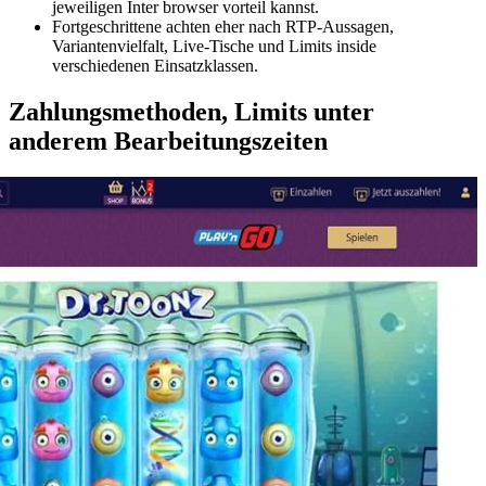
jeweiligen Inter browser vorteil kannst.
Fortgeschrittene achten eher nach RTP-Aussagen,
Variantenvielfalt, Live-Tische und Limits inside
verschiedenen Einsatzklassen.
Zahlungsmethoden, Limits unter
anderem Bearbeitungszeiten