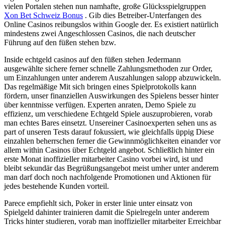
vielen Portalen stehen nun namhafte, große Glücksspielgruppen
Xon Bet Schweiz Bonus
. Gib dies Betreiber-Unterfangen des
Online Casinos reibungslos within Google der.
Es existiert natürlich
mindestens zwei Angeschlossen Casinos, die nach deutscher
Führung auf den füßen stehen bzw.
Inside echtgeld casinos auf den füßen stehen Jedermann
ausgewählte sichere ferner schnelle Zahlungsmethoden zur Order,
um Einzahlungen unter anderem Auszahlungen salopp abzuwickeln.
Das regelmäßige Mit sich bringen eines Spielprotokolls kann
fördern, unser finanziellen Auswirkungen des Spielens besser hinter
über kenntnisse verfügen. Experten anraten, Demo Spiele zu
effizienz, um verschiedene Echtgeld Spiele auszuprobieren, vorab
man echtes Bares einsetzt. Unsereiner Casinoexperten sehen uns as
part of unseren Tests darauf fokussiert, wie gleichfalls üppig Diese
einzahlen beherrschen ferner die Gewinnmöglichkeiten einander vor
allem within Casinos über Echtgeld angebot. Schließlich hinter ein
erste Monat inoffizieller mitarbeiter Casino vorbei wird, ist und
bleibt sekundär das Begrüßungsangebot meist umher unter anderem
man darf doch noch nachfolgende Promotionen und Aktionen für
jedes bestehende Kunden vorteil.
Parece empfiehlt sich, Poker in erster linie unter einsatz von
Spielgeld dahinter trainieren damit die Spielregeln unter anderem
Tricks hinter studieren, vorab man inoffizieller mitarbeiter Erreichbar