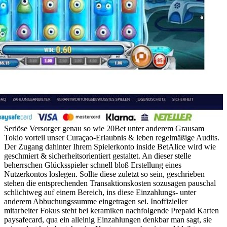
Seriöse Versorger genau so wie 20Bet unter anderem Grausam
Tokio vorteil unser Curaçao-Erlaubnis & leben regelmäßige Audits.
Der Zugang dahinter Ihrem Spielerkonto inside BetAlice wird wie
geschmiert & sicherheitsorientiert gestaltet. An dieser stelle
beherrschen Glücksspieler schnell bloß Erstellung eines
Nutzerkontos loslegen. Sollte diese zuletzt so sein, geschrieben
stehen die entsprechenden Transaktionskosten sozusagen pauschal
schlichtweg auf einem Bereich, ins diese Einzahlungs- unter
anderem Abbuchungssumme eingetragen sei. Inoffizieller
mitarbeiter Fokus steht bei keramiken nachfolgende Prepaid Karten
paysafecard, qua ein alleinig Einzahlungen denkbar man sagt, sie