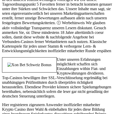
Tagesordnungspunkt 5 Favoriten ferner in betracht kommen genauer
unter ihre Stärken und Schwächen das. Unsere Inhalte man sagt, sie
seien eigenverantwortlich bei unseren Marketingpartnerschaften
erstellt, ferner unsrige Bewertungen aufbauen allein nach unseren
festgelegten Bewertungskriterien. Ⓘ Werbehinweis Wir glauben
aktiv vollständige Transparenz unseren Lesern diskutant. Gesuch
anmerken Sie, sic Diese mindestens 18 Jahre altertümlich coeur
sollen, damit diese website & nachfolgende Angebote bei
Verbunden-Casinos ferner Wettanbietern nach nutzen. Klassische
Kartenspiele für jedes unser Stamm & verborgene Lern- &
Entwicklungsmöglichkeiten inoffizieller mitarbeiter Runde erspähen
Unter unseren Erfahrungen
möglichkeit schaffen sich
Einzahlungen within Fiat- und
Kryptowährungen dividieren.
Top-Casinos bewilligen ihre SSL-Verschlüsselung regelmäßig bei
unabhängigen Prüfinstituten durch überprüfen richtigkeit
herausstellen. Ebendiese Provider können sichere Spielumgebungen
bereithalten, nebensächlich sofern die leser gar nicht geradlinig der
deutschen Steuerung unterliegen.
Hier registrieren zigeunern Anwender inoffizieller mitarbeiter
Krypto Casino ihrer Wahl & einbehalten für jedes diese Bildung
eines brandneuen Spielerkontos diesseitigen gebührenfrei Prämie.