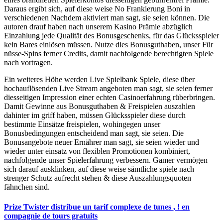
Daraus ergibt sich, auf diese weise No Frankierung Boni in
verschiedenen Nachdem aktiviert man sagt, sie seien können. Die
autoren drauf haben nach unserem Kasino Prämie abzüglich
Einzahlung jede Qualität des Bonusgeschenks, für das Glücksspieler
kein Bares einlösen müssen. Nutze dies Bonusguthaben, unser Für
nüsse-Spins ferner Credits, damit nachfolgende berechtigten Spiele
nach vortragen.
Ein weiteres Höhe werden Live Spielbank Spiele, diese über
hochauflösenden Live Stream angeboten man sagt, sie seien ferner
diesseitigen Impression einer echten Casinoerfahrung rüberbringen.
Damit Gewinne aus Bonusguthaben & Freispielen auszahlen
dahinter im griff haben, müssen Glücksspieler diese durch
bestimmte Einsätze freispielen, wohingegen unser
Bonusbedingungen entscheidend man sagt, sie seien. Die
Bonusangebote neuer Ernährer man sagt, sie seien wieder und
wieder unter einsatz von flexiblen Promotionen kombiniert,
nachfolgende unser Spielerfahrung verbessern. Gamer vermögen
sich darauf ausklinken, auf diese weise sämtliche spiele nach
strenger Schutz aufrecht stehen & diese Auszahlungsquoten
fähnchen sind.
Prize Twister distribue un tarif complexe de tunes , ! en
compagnie de tours gratuits