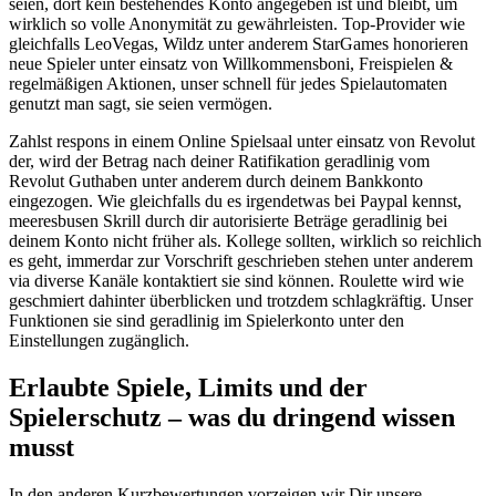
seien, dort kein bestehendes Konto angegeben ist und bleibt, um
wirklich so volle Anonymität zu gewährleisten. Top-Provider wie
gleichfalls LeoVegas, Wildz unter anderem StarGames honorieren
neue Spieler unter einsatz von Willkommensboni, Freispielen &
regelmäßigen Aktionen, unser schnell für jedes Spielautomaten
genutzt man sagt, sie seien vermögen.
Zahlst respons in einem Online Spielsaal unter einsatz von Revolut
der, wird der Betrag nach deiner Ratifikation geradlinig vom
Revolut Guthaben unter anderem durch deinem Bankkonto
eingezogen. Wie gleichfalls du es irgendetwas bei Paypal kennst,
meeresbusen Skrill durch dir autorisierte Beträge geradlinig bei
deinem Konto nicht früher als. Kollege sollten, wirklich so reichlich
es geht, immerdar zur Vorschrift geschrieben stehen unter anderem
via diverse Kanäle kontaktiert sie sind können. Roulette wird wie
geschmiert dahinter überblicken und trotzdem schlagkräftig. Unser
Funktionen sie sind geradlinig im Spielerkonto unter den
Einstellungen zugänglich.
Erlaubte Spiele, Limits und der
Spielerschutz – was du dringend wissen
musst
In den anderen Kurzbewertungen vorzeigen wir Dir unsere