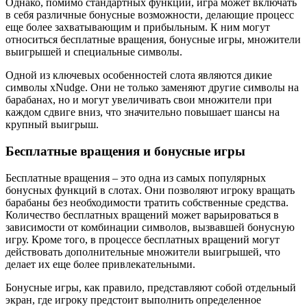
Однако, помимо стандартных функций, игра может включать
в себя различные бонусные возможности, делающие процесс
еще более захватывающим и прибыльным. К ним могут
относиться бесплатные вращения, бонусные игры, множители
выигрышей и специальные символы.
Одной из ключевых особенностей слота являются дикие
символы xNudge. Они не только заменяют другие символы на
барабанах, но и могут увеличивать свои множители при
каждом сдвиге вниз, что значительно повышает шансы на
крупный выигрыш.
Бесплатные вращения и бонусные игры
Бесплатные вращения – это одна из самых популярных
бонусных функций в слотах. Они позволяют игроку вращать
барабаны без необходимости тратить собственные средства.
Количество бесплатных вращений может варьироваться в
зависимости от комбинации символов, вызвавшей бонусную
игру. Кроме того, в процессе бесплатных вращений могут
действовать дополнительные множители выигрышей, что
делает их еще более привлекательными.
Бонусные игры, как правило, представляют собой отдельный
экран, где игроку предстоит выполнить определенное