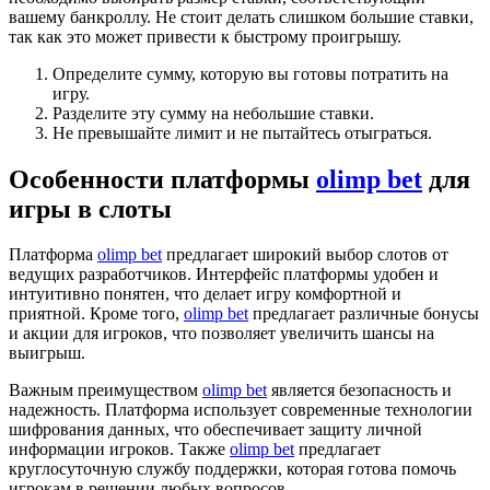
вашему банкроллу. Не стоит делать слишком большие ставки,
так как это может привести к быстрому проигрышу.
Определите сумму, которую вы готовы потратить на
игру.
Разделите эту сумму на небольшие ставки.
Не превышайте лимит и не пытайтесь отыграться.
Особенности платформы
olimp bet
для
игры в слоты
Платформа
olimp bet
предлагает широкий выбор слотов от
ведущих разработчиков. Интерфейс платформы удобен и
интуитивно понятен, что делает игру комфортной и
приятной. Кроме того,
olimp bet
предлагает различные бонусы
и акции для игроков, что позволяет увеличить шансы на
выигрыш.
Важным преимуществом
olimp bet
является безопасность и
надежность. Платформа использует современные технологии
шифрования данных, что обеспечивает защиту личной
информации игроков. Также
olimp bet
предлагает
круглосуточную службу поддержки, которая готова помочь
игрокам в решении любых вопросов.