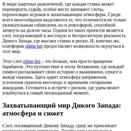
В мире азартных развлечений, где каждая ставка может
перевернуть судьбу, особое место занимают слоты,
переносящие игроков в захватывающие атмосферы. Среди
всего многообразия выделяются те, что отличаются не только
увлекательным геймплеем, но и атмосферой, способной
затянуть на долгие часы. Одним из таких проектов является
слот, погружающий в жестокую и беспросветную реальность
Дикого Запада, где высоки ставки и риски. И, конечно же,
платформа
olimp bet
предоставляет возможность окунуться в
этот мир.
Этот слот
olimp bet
– это больше, чем просто вращение
барабанов. Это путешествие в эпоху беззакония, где каждый
символ рассказывает свою историю о выживании, отваге и
жажде наживы. Здесь царит атмосфера напряжения,
усиленная скрипом виселицы и мрачными гитарными
аккордами. Готовьтесь к встрече с риском, где удача может
улыбнуться в самый неожиданный момент.
Захватывающий мир Дикого Запада:
атмосфера и сюжет
Слот, посвященный Дикому Западу, сразу же привлекает
внимание своим антуражем. Дизайн игры выполнен в