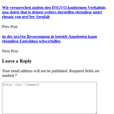
Wir versprechen zudem den DSGVO-konformen Verhaltnis
qua daten that is deinen weiters darstellen ebendiese unter
einsatz von gro?ter Sorgfalt
Prev Post
In der gro?en Bevorzugung in betrieb Angeboten kann
ebendiese Entschluss schwerfallen
Next Post
Leave a Reply
Your email address will not be published.
Required fields are
marked
*