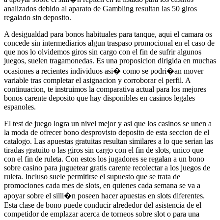
analizados debido al aparato de Gambling resultan las 50 giros
regalado sin deposito.
A desigualdad para bonos habituales para tanque, aqui el camara os
concede sin intermediarios algun traspaso promocional en el caso de
que nos lo olvidemos giros sin cargo con el fin de sufrir algunos
juegos, suelen tragamonedas. Es una proposicion dirigida en muchas
ocasiones a recientes individuos asi� como se podri�an mover
variable tras completar el asignacion y corroborar el perfil. A
continuacion, te instruimos la comparativa actual para los mejores
bonos carente deposito que hay disponibles en casinos legales
espanoles.
El test de juego logra un nivel mejor y asi que los casinos se unen a
la moda de ofrecer bono desprovisto deposito de esta seccion de el
catalogo. Las apuestas gratuitas resultan similares a lo que serian las
tiradas gratuito o las giros sin cargo con el fin de slots, unico que
con el fin de ruleta. Con estos los jugadores se regalan a un bono
sobre casino para juguetear gratis carente recolectar a los juegos de
ruleta. Incluso suele permitirse el supuesto que se trata de
promociones cada mes de slots, en quienes cada semana se va a
apoyar sobre el silli�n poseen hacer apuestas en slots diferentes.
Esta clase de bono puede conducir alrededor del asistencia de el
competidor de emplazar acerca de torneos sobre slot o para una