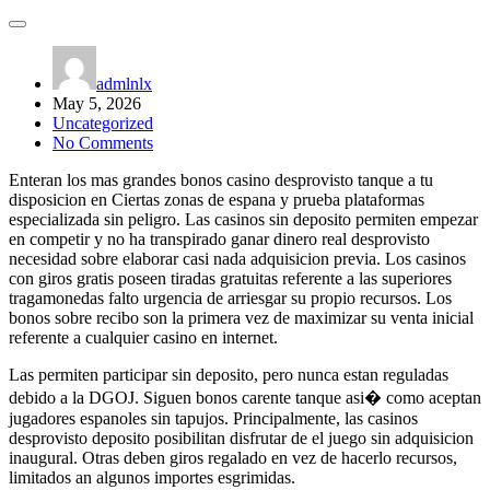
admlnlx
May 5, 2026
Uncategorized
No Comments
Enteran los mas grandes bonos casino desprovisto tanque a tu
disposicion en Ciertas zonas de espana y prueba plataformas
especializada sin peligro. Las casinos sin deposito permiten empezar
en competir y no ha transpirado ganar dinero real desprovisto
necesidad sobre elaborar casi nada adquisicion previa. Los casinos
con giros gratis poseen tiradas gratuitas referente a las superiores
tragamonedas falto urgencia de arriesgar su propio recursos. Los
bonos sobre recibo son la primera vez de maximizar su venta inicial
referente a cualquier casino en internet.
Las permiten participar sin deposito, pero nunca estan reguladas
debido a la DGOJ. Siguen bonos carente tanque asi� como aceptan
jugadores espanoles sin tapujos. Principalmente, las casinos
desprovisto deposito posibilitan disfrutar de el juego sin adquisicion
inaugural. Otras deben giros regalado en vez de hacerlo recursos,
limitados an algunos importes esgrimidas.