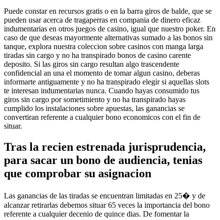
Puede constar en recursos gratis o en la barra giros de balde, que se
pueden usar acerca de tragaperras en compania de dinero eficaz
indumentarias en otros juegos de casino, igual que nuestro poker. En
caso de que deseas mayormente alternativas sumado a las bonos sin
tanque, explora nuestra coleccion sobre casinos con manga larga
tiradas sin cargo y no ha transpirado bonos de casino carente
deposito. Si las giros sin cargo resultan algo trascendente
confidencial an una el momento de tomar algun casino, deberas
informarte antiguamente y no ha transpirado elegir si aquellas slots
te interesan indumentarias nunca. Cuando hayas consumido tus
giros sin cargo por sometimiento y no ha transpirado hayas
cumplido los instalaciones sobre apuestas, las ganancias se
convertiran referente a cualquier bono economicos con el fin de
situar.
Tras la recien estrenada jurisprudencia,
para sacar un bono de audiencia, tenias
que comprobar su asignacion
Las ganancias de las tiradas se encuentran limitadas en 25� y de
alcanzar retirarlas debemos situar 65 veces la importancia del bono
referente a cualquier decenio de quince dias. De fomentar la