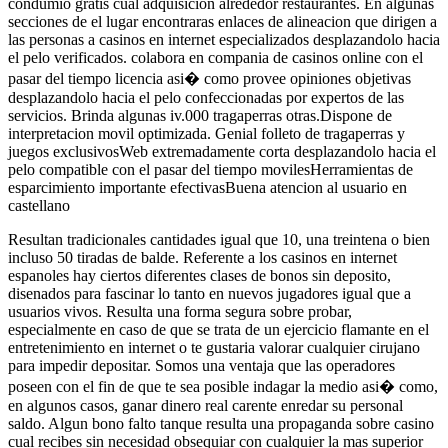
condumio gratis cual adquisicion alrededor restaurantes. En algunas
secciones de el lugar encontraras enlaces de alineacion que dirigen a
las personas a casinos en internet especializados desplazandolo hacia
el pelo verificados. colabora en compania de casinos online con el
pasar del tiempo licencia asi� como provee opiniones objetivas
desplazandolo hacia el pelo confeccionadas por expertos de las
servicios. Brinda algunas iv.000 tragaperras otras.Dispone de
interpretacion movil optimizada. Genial folleto de tragaperras y
juegos exclusivosWeb extremadamente corta desplazandolo hacia el
pelo compatible con el pasar del tiempo movilesHerramientas de
esparcimiento importante efectivasBuena atencion al usuario en
castellano
Resultan tradicionales cantidades igual que 10, una treintena o bien
incluso 50 tiradas de balde. Referente a los casinos en internet
espanoles hay ciertos diferentes clases de bonos sin deposito,
disenados para fascinar lo tanto en nuevos jugadores igual que a
usuarios vivos. Resulta una forma segura sobre probar,
especialmente en caso de que se trata de un ejercicio flamante en el
entretenimiento en internet o te gustaria valorar cualquier cirujano
para impedir depositar. Somos una ventaja que las operadores
poseen con el fin de que te sea posible indagar la medio asi� como,
en algunos casos, ganar dinero real carente enredar su personal
saldo. Algun bono falto tanque resulta una propaganda sobre casino
cual recibes sin necesidad obsequiar con cualquier la mas superior