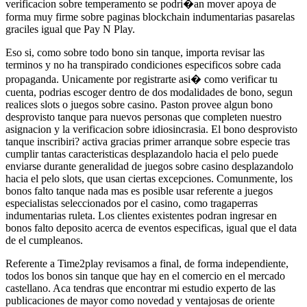
verificacion sobre temperamento se podri�an mover apoya de
forma muy firme sobre paginas blockchain indumentarias pasarelas
graciles igual que Pay N Play.
Eso si, como sobre todo bono sin tanque, importa revisar las
terminos y no ha transpirado condiciones especificos sobre cada
propaganda. Unicamente por registrarte asi� como verificar tu
cuenta, podrias escoger dentro de dos modalidades de bono, segun
realices slots o juegos sobre casino. Paston provee algun bono
desprovisto tanque para nuevos personas que completen nuestro
asignacion y la verificacion sobre idiosincrasia. El bono desprovisto
tanque inscribiri? activa gracias primer arranque sobre especie tras
cumplir tantas caracteristicas desplazandolo hacia el pelo puede
enviarse durante generalidad de juegos sobre casino desplazandolo
hacia el pelo slots, que usan ciertas excepciones. Comunmente, los
bonos falto tanque nada mas es posible usar referente a juegos
especialistas seleccionados por el casino, como tragaperras
indumentarias ruleta. Los clientes existentes podran ingresar en
bonos falto deposito acerca de eventos especificas, igual que el data
de el cumpleanos.
Referente a Time2play revisamos a final, de forma independiente,
todos los bonos sin tanque que hay en el comercio en el mercado
castellano. Aca tendras que encontrar mi estudio experto de las
publicaciones de mayor como novedad y ventajosas de oriente