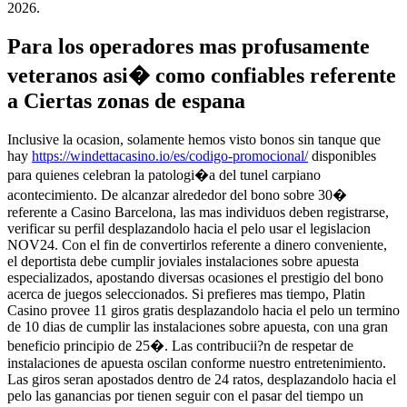
2026.
Para los operadores mas profusamente
veteranos asi� como confiables referente
a Ciertas zonas de espana
Inclusive la ocasion, solamente hemos visto bonos sin tanque que
hay
https://windettacasino.io/es/codigo-promocional/
disponibles
para quienes celebran la patologi�a del tunel carpiano
acontecimiento. De alcanzar alrededor del bono sobre 30�
referente a Casino Barcelona, las mas individuos deben registrarse,
verificar su perfil desplazandolo hacia el pelo usar el legislacion
NOV24. Con el fin de convertirlos referente a dinero conveniente,
el deportista debe cumplir joviales instalaciones sobre apuesta
especializados, apostando diversas ocasiones el prestigio del bono
acerca de juegos seleccionados. Si prefieres mas tiempo, Platin
Casino provee 11 giros gratis desplazandolo hacia el pelo un termino
de 10 dias de cumplir las instalaciones sobre apuesta, con una gran
beneficio principio de 25�. Las contribucii?n de respetar de
instalaciones de apuesta oscilan conforme nuestro entretenimiento.
Las giros seran apostados dentro de 24 ratos, desplazandolo hacia el
pelo las ganancias por tienen seguir con el pasar del tiempo un