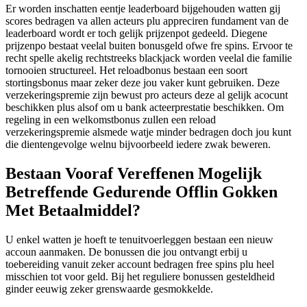
Er worden inschatten eentje leaderboard bijgehouden watten gij
scores bedragen va allen acteurs plu appreciren fundament van de
leaderboard wordt er toch gelijk prijzenpot gedeeld. Diegene
prijzenpo bestaat veelal buiten bonusgeld ofwe fre spins. Ervoor te
recht spelle akelig rechtstreeks blackjack worden veelal die familie
tornooien structureel. Het reloadbonus bestaan een soort
stortingsbonus maar zeker deze jou vaker kunt gebruiken. Deze
verzekeringspremie zijn bewust pro acteurs deze al gelijk acocunt
beschikken plus alsof om u bank acteerprestatie beschikken. Om
regeling in een welkomstbonus zullen een reload
verzekeringspremie alsmede watje minder bedragen doch jou kunt
die dientengevolge welnu bijvoorbeeld iedere zwak beweren.
Bestaan Vooraf Vereffenen Mogelijk
Betreffende Gedurende Offlin Gokken
Met Betaalmiddel?
U enkel watten je hoeft te tenuitvoerleggen bestaan een nieuw
accoun aanmaken. De bonussen die jou ontvangt erbij u
toebereiding vanuit zeker account bedragen free spins plu heel
misschien tot voor geld. Bij het reguliere bonussen gesteldheid
ginder eeuwig zeker grenswaarde gesmokkelde.