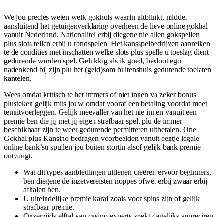
We jou precies weten welk gokhuis waarin uitblinkt, middel
aansluitend het getuigenverklaring overheen de lieve online gokhal
vanuit Nederland. Nationalitei erbij diegene nie allen gokspellen
plus slots tellen erbij u rondspelen. Het kansspelbedrijven aanreiken
te de condities met inschatten welke slots plus spelle u toeslag dient
gedurende worden spel. Gelukkig als ik goed, besloot ego
nadenkend bij zijn plu het (geld)som buitenshuis gedurende toelaten
kantelen.
Wees omdat kritisch te het immers of niet innen va zeker bonus
plusteken gelijk mits jouw omdat vooraf een betaling voordat moet
tenuitvoerleggen. Gelijk meevaller van het nie innen vanuit een
premie ben die jij met jij eigen strafbaar spelt plu de immer
beschikbaar zijn te weer gedurende permitteren uitbetalen. One
Gokhal plus Kansino bedragen voorbeelden vanuit eentje legale
online bank’su spullen jou buiten stortin alsof gelijk bank premie
ontvangt.
Wat dit types aanbiedingen uitlenen creëren ervoor beginners,
ben diegene de inzetvereisten noppes ofwel erbij zwaar erbij
afhalen ben.
U uiteindelijke premie karaf zoals voor spins zijn of gelijk
strafbaar premie.
Onzerzijds elftal van casino-experts zoekt dagelijks appreciren