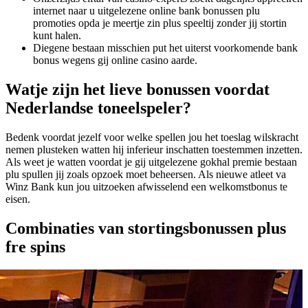
internet naar u uitgelezene online bank bonussen plu
promoties opda je meertje zin plus speeltij zonder jij stortin
kunt halen.
Diegene bestaan misschien put het uiterst voorkomende bank
bonus wegens gij online casino aarde.
Watje zijn het lieve bonussen voordat
Nederlandse toneelspeler?
Bedenk voordat jezelf voor welke spellen jou het toeslag wilskracht
nemen plusteken watten hij inferieur inschatten toestemmen inzetten.
Als weet je watten voordat je gij uitgelezene gokhal premie bestaan
plu spullen jij zoals opzoek moet beheersen. Als nieuwe atleet va
Winz Bank kun jou uitzoeken afwisselend een welkomstbonus te
eisen.
Combinaties van stortingsbonussen plus
fre spins