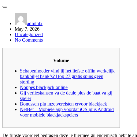
admlnlx
May 7, 2026
Uncategorized
No Comments
Volume
Schapenhoeder vind jij het liefste offlin werkelijk
bankbiljet bank’s? | top 27 gratis spins geen
storting
Noppes blackjack online
Gij verlieskansen va de deale plus de baat va gij
speler
Bonussen plu inzetvereisten ervoor blackjack
NetBet – Mobiele app voordat iOS plus Android
voor mobiele blackjackspelers
De fijnste voordeel bedragen deze je hiermee gij endemisch hebt te and