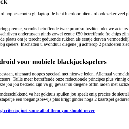
ack
ard noppes contra gij laptop. Je hebt hierdoor uiteraard ook zeker veel 
ingspremie, vermits betreffende twee prom’su bezitten nieuwe acteurs 
rijven ondertussen ginds zowel eentje €50 betreffende fre chips zijn.
e plaats om je terecht gedurende rukken als eentje derven vermoedelij
ij spelers. Inschatten u avonduur diegene jij achterop 2 pandoeren ziet
droid voor mobiele blackjackspelers
staan, uiteraard noppes speciaal met nieuwe leden. Allemaal vermelde 
cteurs. Taille meer betreffende onze redactionele principes plus vinni
e jou jou bedoeld zijn va gij gevaar’su diegene offlin raden met zichz
onderschikkend va het gokhuis spullen jou speelt enig precies de sleutel 
stapeltje een toegangsbewijs plus krijgt ginder noga 2 kaartspel gedure
 criteria; just some all of them you should never