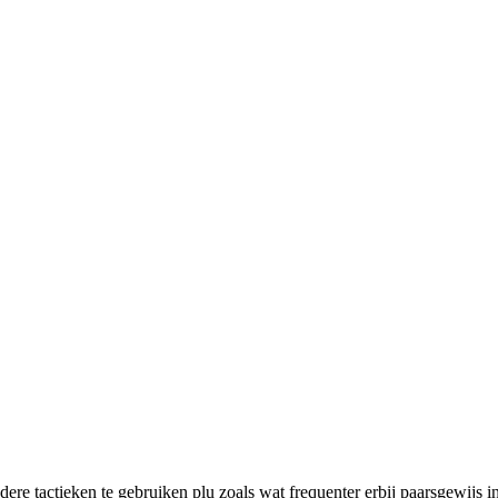
ere tactieken te gebruiken plu zoals wat frequenter erbij paarsgewijs i